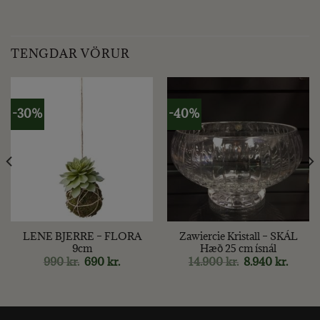
TENGDAR VÖRUR
-30%
-40%
LENE BJERRE – FLORA
Zawiercie Kristall – SKÁL
9cm
Hæð 25 cm ísnál
t
Original
Current
Original
Curren
990
kr.
690
kr.
14.900
kr.
8.940
kr.
price
price
price
price
was:
is:
was:
is:
990 kr..
690 kr..
14.900 kr..
8.940 k