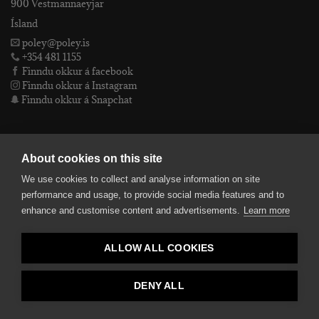
900 Vestmannaeyjar
Ísland
poley@poley.is
+354 481 1155
Finndu okkur á facebook
Finndu okkur á Instagram
Finndu okkur á Snapchat
PÓLEY EHF
About cookies on this site
We use cookies to collect and analyse information on site
Póley ehf
performance and usage, to provide social media features and to
kt: 4905072480
enhance and customise content and advertisements.
Learn more
VSKnr: 94312
Skilmálar
ALLOW ALL COOKIES
smelltu hér fyrir Lógóið okkar í fullri upplausn
Bankaupplýsingar
reikningsnúmer: 582-26-5848
DENY ALL
kennitala: 490507-2480.