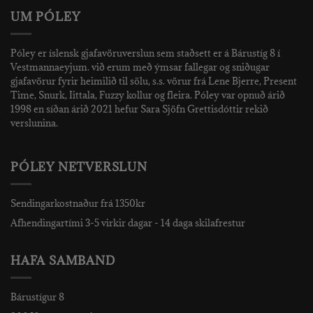
UM PÓLEY
Póley er íslensk gjafavöruverslun sem staðsett er á Bárustíg 8 í
Vestmannaeyjum. við erum með ýmsar fallegar og sniðugar
gjafavörur fyrir heimilið til sölu, s.s. vörur frá Lene Bjerre, Present
Time, Snurk, Iittala, Fuzzy kollur og fleira. Póley var opnuð árið
1998 en síðan árið 2021 hefur Sara Sjöfn Grettisdóttir rekið
verslunina.
PÓLEY NETVERSLUN
Sendingarkostnaður frá 1350kr
Afhendingartími 3-5 virkir dagar - 14 daga skilafrestur
HAFA SAMBAND
Bárustígur 8