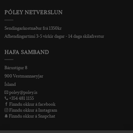
PÓLEY NETVERSLUN
Sendingarkostnaður frá 1350kr
Afhendingartími 3-5 virkir dagar - 14 daga skilafrestur
HAFA SAMBAND
Bárustígur 8
900 Vestmannaeyjar
Ísland
poley@poley.is
+354 481 1155
Finndu okkur á facebook
Finndu okkur á Instagram
Finndu okkur á Snapchat