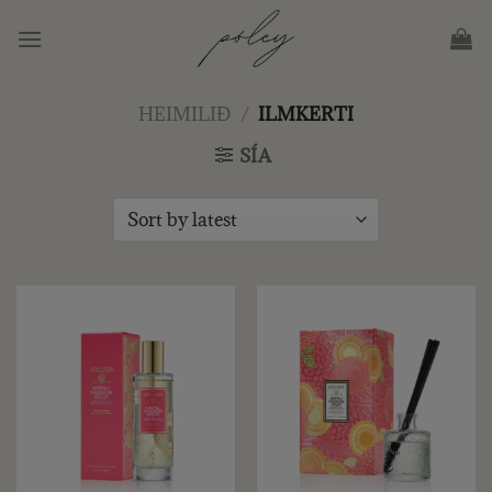
Skip
to
content
HEIMILIÐ
/
ILMKERTI
SÍA