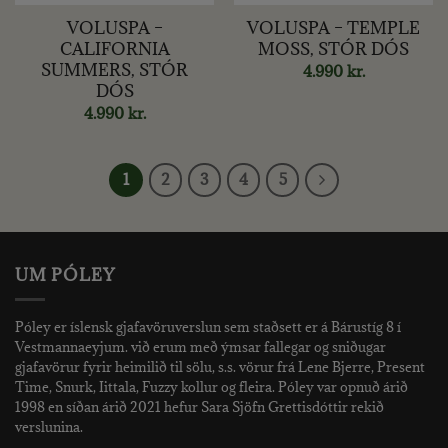
VOLUSPA –
VOLUSPA – TEMPLE
CALIFORNIA
MOSS, STÓR DÓS
SUMMERS, STÓR
4.990
kr.
DÓS
4.990
kr.
1
2
3
4
5
UM PÓLEY
Póley er íslensk gjafavöruverslun sem staðsett er á Bárustíg 8 í
Vestmannaeyjum. við erum með ýmsar fallegar og sniðugar
gjafavörur fyrir heimilið til sölu, s.s. vörur frá Lene Bjerre, Present
Time, Snurk, Iittala, Fuzzy kollur og fleira. Póley var opnuð árið
1998 en síðan árið 2021 hefur Sara Sjöfn Grettisdóttir rekið
verslunina.