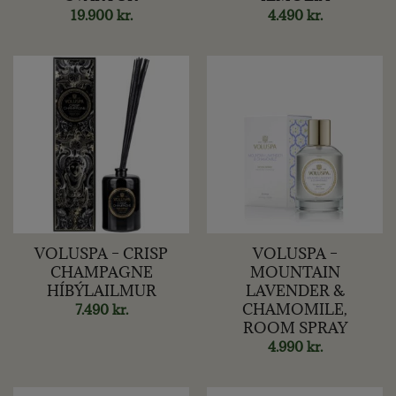
19.900
kr.
4.490
kr.
VOLUSPA – CRISP
VOLUSPA –
CHAMPAGNE
MOUNTAIN
HÍBÝLAILMUR
LAVENDER &
CHAMOMILE,
7.490
kr.
ROOM SPRAY
4.990
kr.