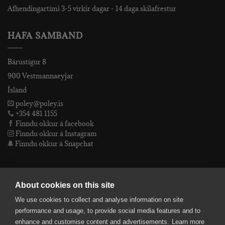
Afhendingartími 3-5 virkir dagar - 14 daga skilafrestur
HAFA SAMBAND
Bárustígur 8
900 Vestmannaeyjar
Ísland
poley@poley.is
+354 481 1155
Finndu okkur á facebook
Finndu okkur á Instagram
Finndu okkur á Snapchat
PÓLEY EHF
About cookies on this site
We use cookies to collect and analyse information on site
Póley ehf
performance and usage, to provide social media features and to
kt: 4905072480
enhance and customise content and advertisements.
Learn more