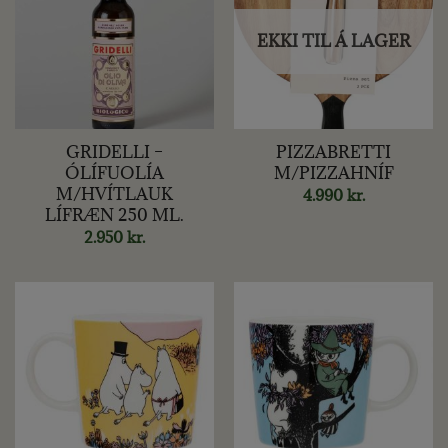
EKKI TIL Á LAGER
GRIDELLI –
PIZZABRETTI
ÓLÍFUOLÍA
M/PIZZAHNÍF
M/HVÍTLAUK
4.990
kr.
LÍFRÆN 250 ML.
2.950
kr.