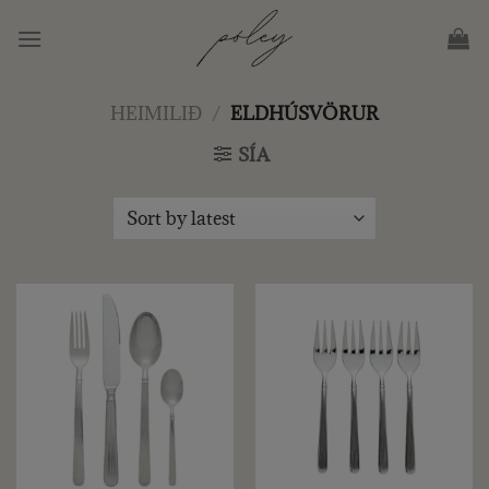
Skip
to
content
HEIMILIÐ
/
ELDHÚSVÖRUR
SÍA