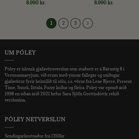
8.990
kr.
8.990
kr.
1
2
3
UM PÓLEY
Póley er íslensk gjafavöruverslun sem staðsett er á Bárustíg 8 í
Vestmannaeyjum. við erum með ýmsar fallegar og sniðugar
gjafavörur fyrir heimilið til sölu, s.s. vörur frá Lene Bjerre, Present
Time, Snurk, Iittala, Fuzzy kollur og fleira. Póley var opnuð árið
1998 en síðan árið 2021 hefur Sara Sjöfn Grettisdóttir rekið
verslunina.
PÓLEY NETVERSLUN
Sendingarkostnaður frá 1350kr