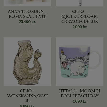
ANNA THORUNN –
CILIO –
ROMA SKÁL, HVÍT
MJÓLKURFLÓARI
CREMOSA DELUX
25.400
kr.
2.990
kr.
CILIO –
IITTALA – MOOMIN
VATNSKANNA/VASI
BOLLI BEACH DAY
1L
4.690
kr.
9.990
kr.