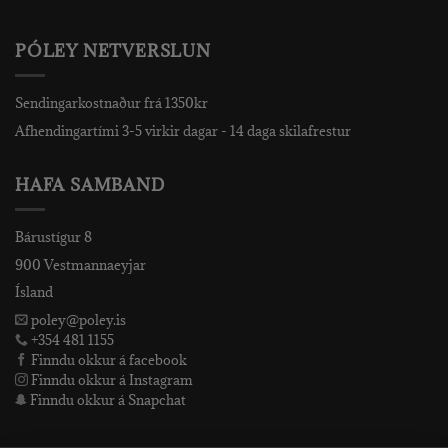
PÓLEY NETVERSLUN
Sendingarkostnaður frá 1350kr
Afhendingartími 3-5 virkir dagar - 14 daga skilafrestur
HAFA SAMBAND
Bárustígur 8
900 Vestmannaeyjar
Ísland
poley@poley.is
+354 481 1155
Finndu okkur á facebook
Finndu okkur á Instagram
Finndu okkur á Snapchat