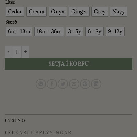
Litur
Cedar
Cream
Onyx
Ginger
Grey
Navy
Stærð
6m - 18m
18m - 36m
3 - 5y
6 - 8y
9 -12y
AS WE GROW - SAILOR PEYSA quantity
SETJA Í KÖRFU
LÝSING
FREKARI UPPLÝSINGAR