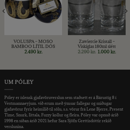
VOLUSPA – MOSO
Zawiercie Kristall –
BAMBOO LÍTIL DÓS
Viskíglas 180ml slétt
nt
Original
Curren
2.490
kr.
2.290
kr.
1.000
kr.
price
price
was:
is:
kr..
2.290 kr..
1.000 kr
UM PÓLEY
Póley er íslensk gjafavöruverslun sem staðsett er á Bárustíg 8 í
Vestmannaeyjum. við erum með ýmsar fallegar og sniðugar
gjafavörur fyrir heimilið til sölu, s.s. vörur frá Lene Bjerre, Present
Time, Snurk, Iittala, Fuzzy kollur og fleira. Póley var opnuð árið
1998 en síðan árið 2021 hefur Sara Sjöfn Grettisdóttir rekið
verslunina.