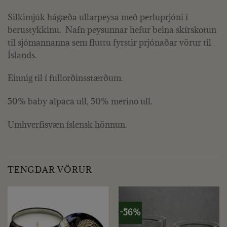
Silkimjúk hágæða ullarpeysa með perluprjóni í
berustykkinu. Nafn peysunnar hefur beina skírskotun
til sjómannanna sem fluttu fyrstir prjónaðar vörur til
Íslands.
Einnig til í fullorðinsstærðum.
50% baby alpaca ull, 50% merino ull.
Umhverfisvæn íslensk hönnun.
TENGDAR VÖRUR
-56%