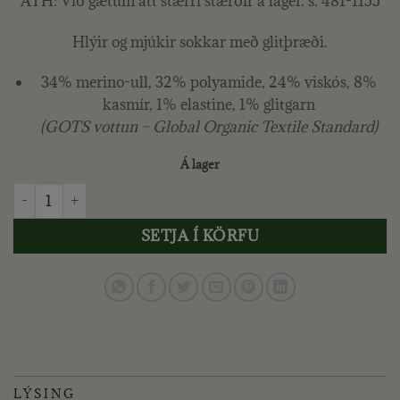
ATH: Við gætum átt stærri stærðir á lager. s. 481-1155
Hlýir og mjúkir sokkar með glitþræði.
34% merino-ull, 32% polyamide, 24% viskós, 8%
kasmír, 1% elastine, 1% glitgarn
(GOTS vottun – Global Organic Textile Standard)
Á lager
FARMERS MARKET - STRAUMUR ULLARSOKKAR, HVÍTIR/SVART
SETJA Í KÖRFU
LÝSING