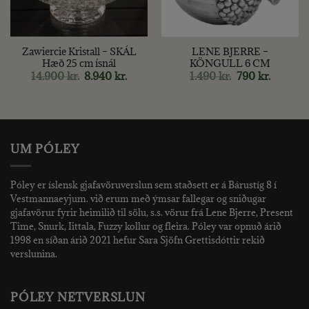
Zawiercie Kristall – SKÁL
LENE BJERRE –
Hæð 25 cm ísnál
KÖNGULL 6 CM
nt
Original
Current
Original
Current
14.900
kr.
8.940
kr.
1.490
kr.
790
kr.
price
price
price
price
was:
is:
was:
is:
kr..
14.900 kr..
8.940 kr..
1.490 kr..
790 kr..
UM PÓLEY
Póley er íslensk gjafavöruverslun sem staðsett er á Bárustíg 8 í
Vestmannaeyjum. við erum með ýmsar fallegar og sniðugar
gjafavörur fyrir heimilið til sölu, s.s. vörur frá Lene Bjerre, Present
Time, Snurk, Iittala, Fuzzy kollur og fleira. Póley var opnuð árið
1998 en síðan árið 2021 hefur Sara Sjöfn Grettisdóttir rekið
verslunina.
PÓLEY NETVERSLUN