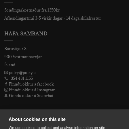
Sendingarkostnaður frá 1350kr
Afhendingartími 3-5 virkir dagar - 14 daga skilafrestur
HAFA SAMBAND
Bárustígur 8
900 Vestmannaeyjar
Ísland
poley@poley.is
+354 481 1155
Finndu okkur á facebook
Finndu okkur á Instagram
Finndu okkur á Snapchat
PÓLEY EHF
About cookies on this site
We use cookies to collect and analyse information on site
Póley ehf