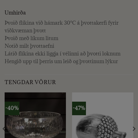
Umhirða
Þvoið flíkina við hámark 30°C á þvottakerfi fyrir
viðkvæman þvott
Þvoið með líkum litum
Notið milt þvottaefni
Látið flíkina ekki liggja í vélinni að þvotti loknum
Hengið upp til þerris um leið og þvottinum lýkur
TENGDAR VÖRUR
-40%
-47%