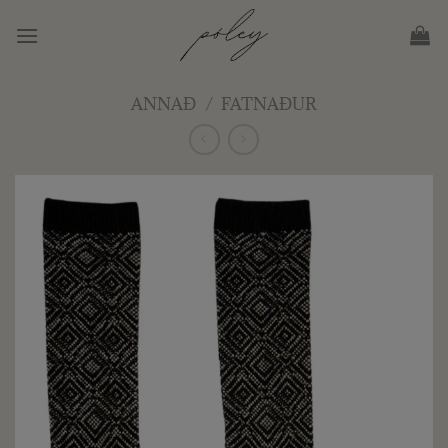
Skip
to
content
ANNAÐ
/
FATNAÐUR