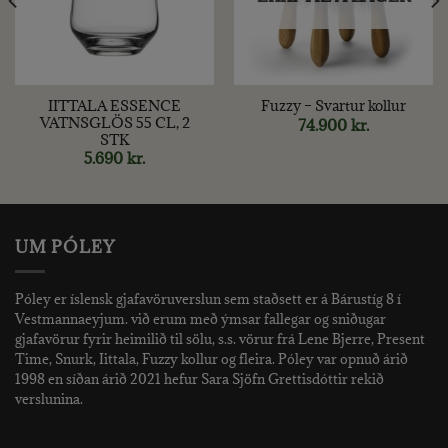
IITTALA ESSENCE
Fuzzy – Svartur kollur
VATNSGLÖS 55 CL, 2
74.900
kr.
STK
nt
5.690
kr.
kr..
UM PÓLEY
Póley er íslensk gjafavöruverslun sem staðsett er á Bárustíg 8 í
Vestmannaeyjum. við erum með ýmsar fallegar og sniðugar
gjafavörur fyrir heimilið til sölu, s.s. vörur frá Lene Bjerre, Present
Time, Snurk, Iittala, Fuzzy kollur og fleira. Póley var opnuð árið
1998 en síðan árið 2021 hefur Sara Sjöfn Grettisdóttir rekið
verslunina.