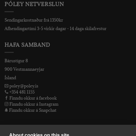
PÓLEY NETVERSLUN
Sendingarkostnaður frá 1350kr
Afhendingartími 3-5 virkir dagar - 14 daga skilafrestur
HAFA SAMBAND
Bárustígur 8
900 Vestmannaeyjar
Ísland
poley@poley.is
+354 481 1155
Finndu okkur á facebook
Finndu okkur á Instagram
Finndu okkur á Snapchat
PÓLEY EHF
About cookies on this site