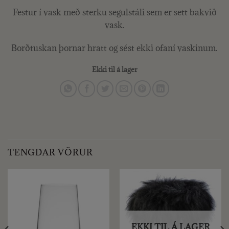
Festur í vask með sterku segulstáli sem er sett bakvið
vask.
Borðtuskan þornar hratt og sést ekki ofaní vaskinum.
Ekki til á lager
TENGDAR VÖRUR
EKKI TIL Á LAGER