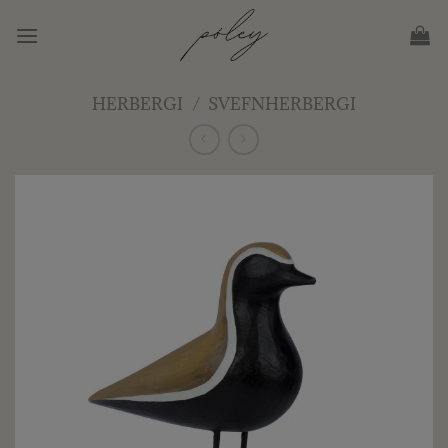
Skip
to
content
HERBERGI
/
SVEFNHERBERGI