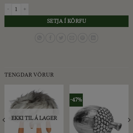
HEKLA ÍSLANDI - LÓA STÓR quantity
SETJA Í KÖRFU
TENGDAR VÖRUR
-47%
EKKI TIL Á LAGER