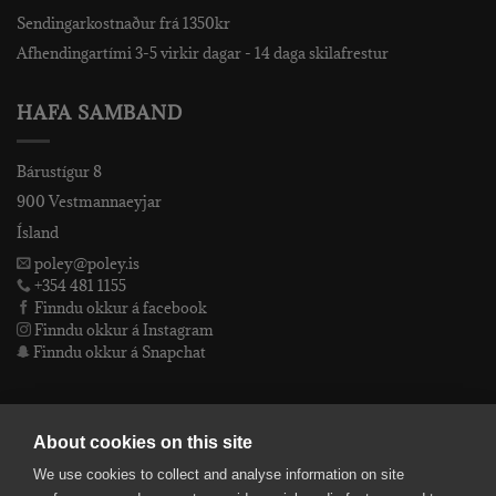
Sendingarkostnaður frá 1350kr
Afhendingartími 3-5 virkir dagar - 14 daga skilafrestur
HAFA SAMBAND
Bárustígur 8
900 Vestmannaeyjar
Ísland
poley@poley.is
+354 481 1155
Finndu okkur á facebook
Finndu okkur á Instagram
Finndu okkur á Snapchat
PÓLEY EHF
About cookies on this site
We use cookies to collect and analyse information on site
Póley ehf