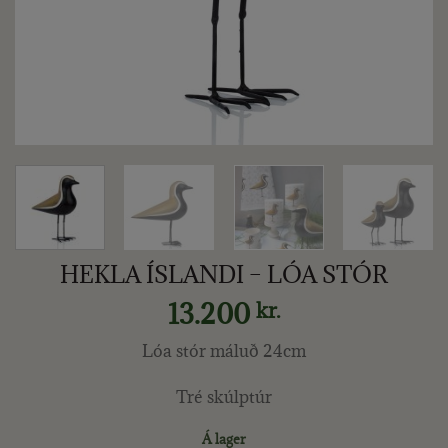
HEKLA ÍSLANDI – LÓA STÓR
13.200
kr.
Lóa stór máluð 24cm
Tré skúlptúr
Á lager