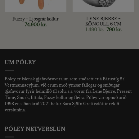
LENE BJERRE –
Fuzzy – Ljósgrár kollur
KÖNGULL 6 CM
74.900
kr.
Original
Current
1.490
kr.
790
kr.
price
price
nt
was:
is:
1.490 kr..
790 kr..
kr..
UM PÓLEY
Póley er íslensk gjafavöruverslun sem staðsett er á Bárustíg 8 í
Vestmannaeyjum. við erum með ýmsar fallegar og sniðugar
gjafavörur fyrir heimilið til sölu, s.s. vörur frá Lene Bjerre, Present
Time, Snurk, Iittala, Fuzzy kollur og fleira. Póley var opnuð árið
1998 en síðan árið 2021 hefur Sara Sjöfn Grettisdóttir rekið
verslunina.
PÓLEY NETVERSLUN