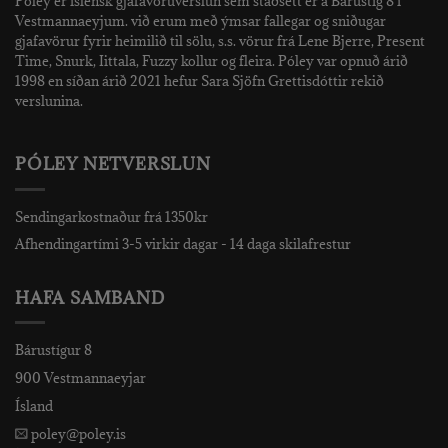
Póley er íslensk gjafavöruverslun sem staðsett er á Bárustíg 8 í
Vestmannaeyjum. við erum með ýmsar fallegar og sniðugar
gjafavörur fyrir heimilið til sölu, s.s. vörur frá Lene Bjerre, Present
Time, Snurk, Iittala, Fuzzy kollur og fleira. Póley var opnuð árið
1998 en síðan árið 2021 hefur Sara Sjöfn Grettisdóttir rekið
verslunina.
PÓLEY NETVERSLUN
Sendingarkostnaður frá 1350kr
Afhendingartími 3-5 virkir dagar - 14 daga skilafrestur
HAFA SAMBAND
Bárustígur 8
900 Vestmannaeyjar
Ísland
poley@poley.is