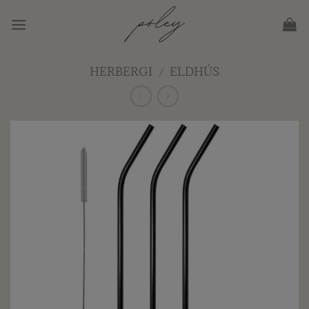
Skip
to
content
HERBERGI
/
ELDHÚS