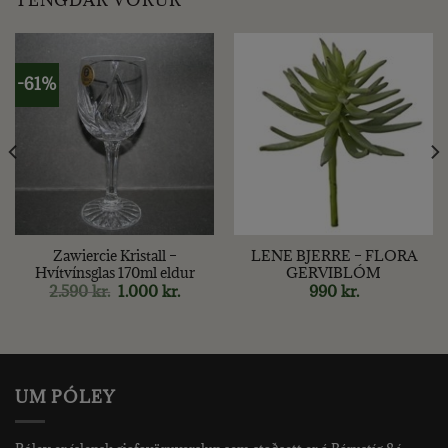
TENGDAR VÖRUR
-61%
Zawiercie Kristall –
LENE BJERRE – FLORA
Hvítvínsglas 170ml eldur
GERVIBLÓM
Original
Current
2.590
kr.
1.000
kr.
990
kr.
price
price
was:
is:
2.590 kr..
1.000 kr..
UM PÓLEY