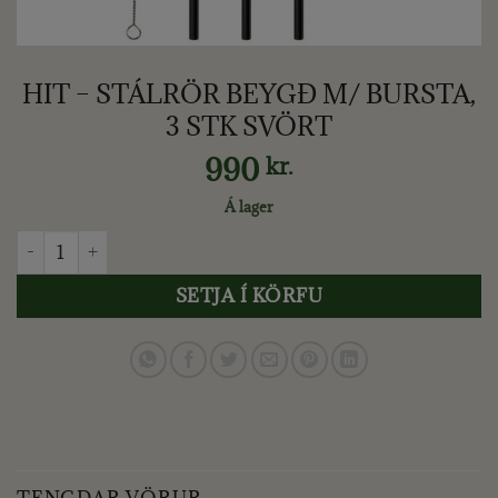
HIT – STÁLRÖR BEYGÐ M/ BURSTA,
3 STK SVÖRT
990
kr.
Á lager
HIT - STÁLRÖR BEYGÐ M/ BURSTA, 3 STK SVÖRT quantity
SETJA Í KÖRFU