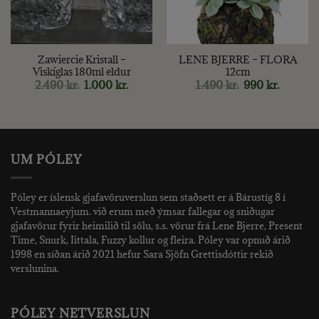
Zawiercie Kristall –
LENE BJERRE – FLORA
Viskíglas 180ml eldur
12cm
Original
Current
Original
Current
2.490
kr.
1.000
kr.
1.490
kr.
990
kr.
price
price
price
price
was:
is:
was:
is:
2.490 kr..
1.000 kr..
1.490 kr..
990 kr..
UM PÓLEY
Póley er íslensk gjafavöruverslun sem staðsett er á Bárustíg 8 í
Vestmannaeyjum. við erum með ýmsar fallegar og sniðugar
gjafavörur fyrir heimilið til sölu, s.s. vörur frá Lene Bjerre, Present
Time, Snurk, Iittala, Fuzzy kollur og fleira. Póley var opnuð árið
1998 en síðan árið 2021 hefur Sara Sjöfn Grettisdóttir rekið
verslunina.
PÓLEY NETVERSLUN