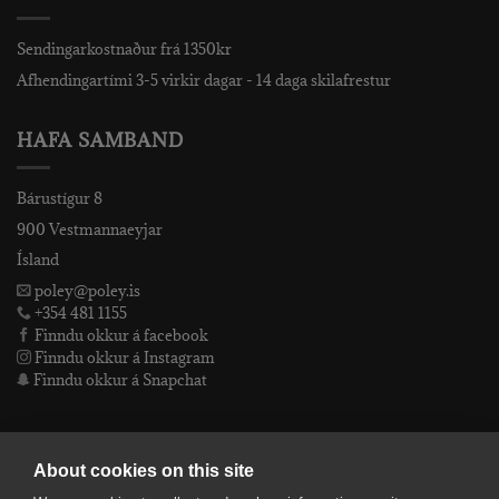
Sendingarkostnaður frá 1350kr
Afhendingartími 3-5 virkir dagar - 14 daga skilafrestur
HAFA SAMBAND
Bárustígur 8
900 Vestmannaeyjar
Ísland
poley@poley.is
+354 481 1155
Finndu okkur á facebook
Finndu okkur á Instagram
Finndu okkur á Snapchat
PÓLEY EHF
About cookies on this site