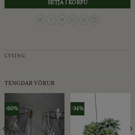
SETJA Í KÖRFU
LÝSING
TENGDAR VÖRUR
-60%
-34%