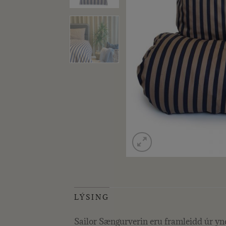
LÝSING
Sailor Sængurverin eru framleidd úr ynd