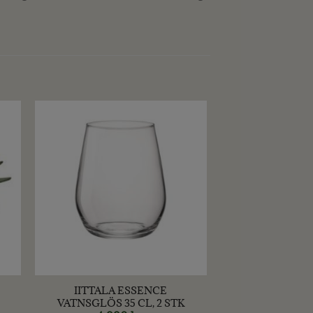
+
IITTALA ESSENCE
VATNSGLÖS 35 CL, 2 STK