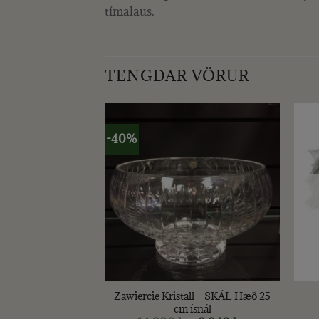
tímalaus.
TENGDAR VÖRUR
-40%
+
+
 ESSENCE
Zawiercie Kristall – SKÁL Hæð 25
GLÖS, 2 STK
cm ísnál