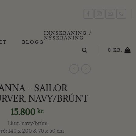
INNSKRÁNING /
NÝSKRÁNING
ET
BLOGG
0
KR.
ANNA – SAILOR
RVER, NAVY/BRÚNT
15.800
kr.
Litur: navy/brúnt
rð: 140 x 200 & 70 x 50 cm