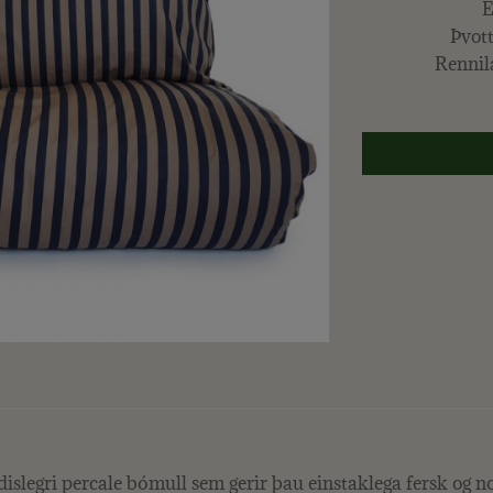
E
Þvot
Rennil
islegri percale bómull sem gerir þau einstaklega fersk og no