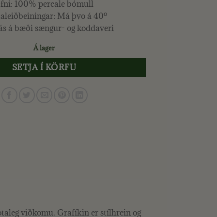
fni: 100% percale bómull
taleiðbeiningar: Má þvo á 40º
ás á bæði sængur- og koddaveri
Á lager
SETJA Í KÖRFU
taleg viðkomu. Grafíkin er stílhrein og