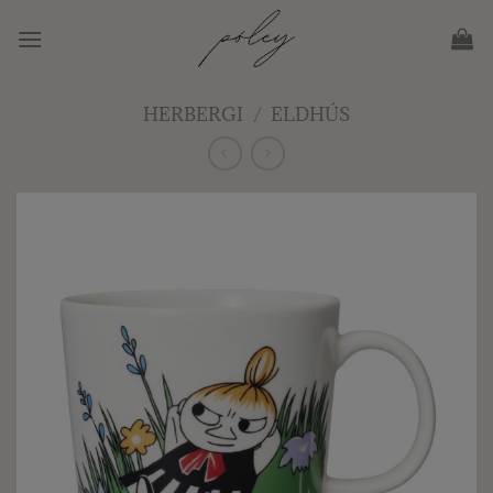
Skip
to
content
HERBERGI
/
ELDHÚS