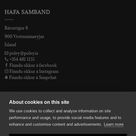
HAFA SAMBAND
Bárustígur 8
900 Vestmannaeyjar
Ísland
poley@poley.is
+354 481 1155
Finndu okkur á facebook
Finndu okkur á Instagram
Finndu okkur á Snapchat
PÓLEY EHF
About cookies on this site
We use cookies to collect and analyse information on site
Póley ehf
performance and usage, to provide social media features and to
kt: 4905072480
enhance and customise content and advertisements.
Learn more
VSKnr: 94312