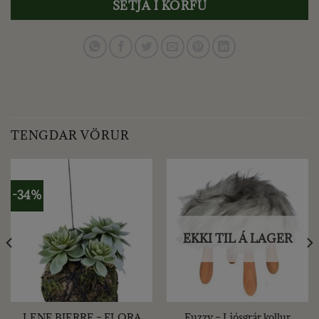
SETJA Í KÖRFU
TENGDAR VÖRUR
-34%
EKKI TIL Á LAGER
LENE BJERRE – FLORA
Fuzzy – Ljósgrár kollur