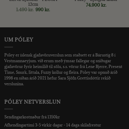
12cm
74.900
kr.
nt
Original
Current
1.490
kr.
990
kr.
price
price
was:
is:
kr..
1.490 kr..
990 kr..
UM PÓLEY
Póley er íslensk gjafavöruverslun sem staðsett er á Bárustíg 8 í
Vestmannaeyjum. við erum með ýmsar fallegar og sniðugar
gjafavörur fyrir heimilið til sölu, s.s. vörur frá Lene Bjerre, Present
Time, Snurk, Iittala, Fuzzy kollur og fleira. Póley var opnuð árið
1998 en síðan árið 2021 hefur Sara Sjöfn Grettisdóttir rekið
verslunina.
PÓLEY NETVERSLUN
Sendingarkostnaður frá 1350kr
Afhendingartími 3-5 virkir dagar - 14 daga skilafrestur