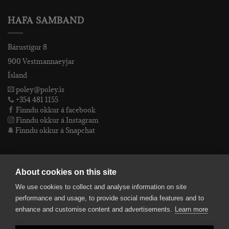
HAFA SAMBAND
Bárustígur 8
900 Vestmannaeyjar
Ísland
poley@poley.is
+354 481 1155
Finndu okkur á facebook
Finndu okkur á Instagram
Finndu okkur á Snapchat
PÓLEY EHF
About cookies on this site
We use cookies to collect and analyse information on site
Póley ehf
performance and usage, to provide social media features and to
kt: 4905072480
enhance and customise content and advertisements.
Learn more
VSKnr: 94312