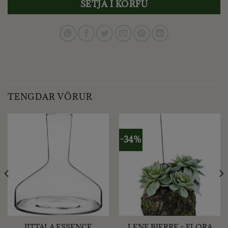
SETJA Í KÖRFU
TENGDAR VÖRUR
-34%
IITTALA ESSENCE
LENE BJERRE – FLORA