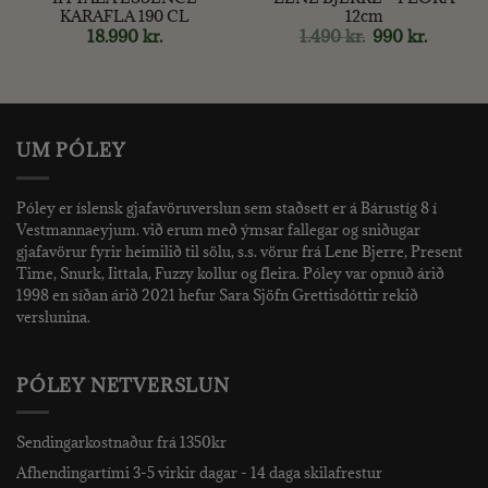
KARAFLA 190 CL
12cm
Original
Current
18.990
kr.
1.490
kr.
990
kr.
price
price
was:
is:
1.490 kr..
990 kr..
UM PÓLEY
Póley er íslensk gjafavöruverslun sem staðsett er á Bárustíg 8 í
Vestmannaeyjum. við erum með ýmsar fallegar og sniðugar
gjafavörur fyrir heimilið til sölu, s.s. vörur frá Lene Bjerre, Present
Time, Snurk, Iittala, Fuzzy kollur og fleira. Póley var opnuð árið
1998 en síðan árið 2021 hefur Sara Sjöfn Grettisdóttir rekið
verslunina.
PÓLEY NETVERSLUN
Sendingarkostnaður frá 1350kr
Afhendingartími 3-5 virkir dagar - 14 daga skilafrestur