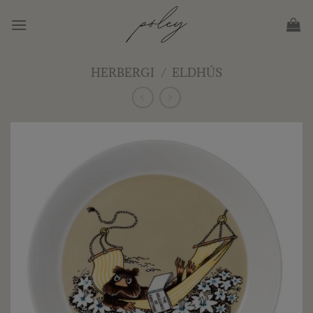
Skip
to
content
HERBERGI
/
ELDHÚS