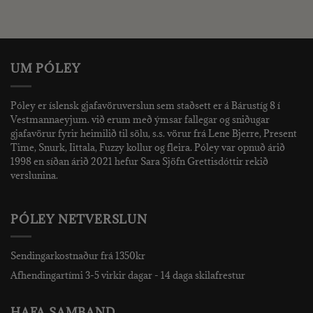
price
price
price
price
was:
is:
was:
is:
.
2.490 kr..
1.000 kr..
1.990 kr..
1.000 kr
UM PÓLEY
Póley er íslensk gjafavöruverslun sem staðsett er á Bárustíg 8 í
Vestmannaeyjum. við erum með ýmsar fallegar og sniðugar
gjafavörur fyrir heimilið til sölu, s.s. vörur frá Lene Bjerre, Present
Time, Snurk, Iittala, Fuzzy kollur og fleira. Póley var opnuð árið
1998 en síðan árið 2021 hefur Sara Sjöfn Grettisdóttir rekið
verslunina.
PÓLEY NETVERSLUN
Sendingarkostnaður frá 1350kr
Afhendingartími 3-5 virkir dagar - 14 daga skilafrestur
HAFA SAMBAND