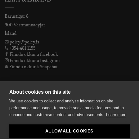
Bárustígur 8
900 Vestmannaeyjar
Ísland
poley@poley.is
+354 481 1155
Finndu okkur á facebook
Finndu okkur á Instagram
Finndu okkur á Snapchat
PÓLEY EHF
About cookies on this site
We use cookies to collect and analyse information on site
Póley ehf
performance and usage, to provide social media features and to
kt: 4905072480
enhance and customise content and advertisements.
Learn more
VSKnr: 94312
Skilmálar
ALLOW ALL COOKIES
smelltu hér fyrir Lógóið okkar í fullri upplausn