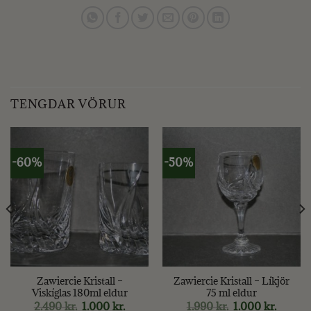
TENGDAR VÖRUR
-60%
-50%
Zawiercie Kristall –
Zawiercie Kristall – Líkjör
Viskíglas 180ml eldur
75 ml eldur
t
Original
Current
Original
Curren
2.490
kr.
1.000
kr.
1.990
kr.
1.000
kr.