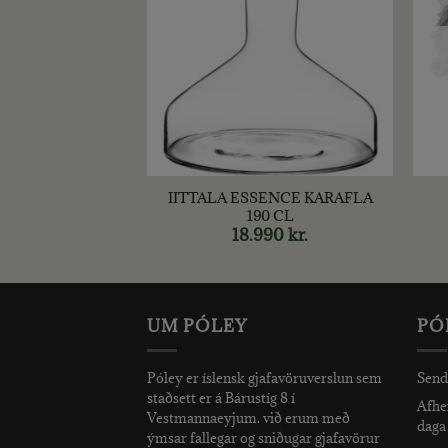
+
+
IITTALA ESSENCE KARAFLA
 – FLORA 9cm
190 CL
Original
690
kr.
Current
price
price
18.990
kr.
was:
is:
990 kr..
690 kr..
UM PÓLEY
PÓ
Póley er íslensk gjafavöruverslun sem
Send
staðsett er á Bárustíg 8 í
Afhen
Vestmannaeyjum. við erum með
daga 
ýmsar fallegar og sniðugar gjafavörur