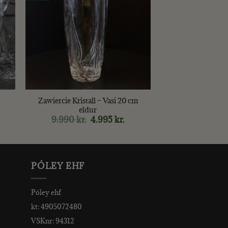
+
Zawiercie Kristall – Vasi 20 cm
eldur
rrent
9.990
kr.
Original
4.995
kr.
Current
ce
price
price
was:
is:
00 kr..
9.990 kr..
4.995 kr..
PÓLEY EHF
Póley ehf
kt: 4905072480
VSKnr: 94312