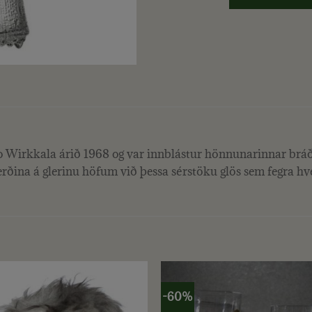
 Wirkkala árið 1968 og var innblástur hönnunarinnar bráða
ðina á glerinu höfum við þessa sérstöku glös sem fegra hve
-60%