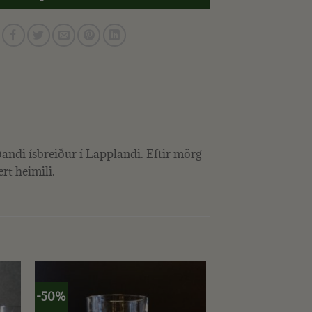
ndi ísbreiður í Lapplandi. Eftir mörg
rt heimili.
-50%