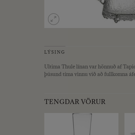
LÝSING
Ultima Thule línan var hönnuð af Tapio
þúsund tíma vinnu við að fullkomna áfer
TENGDAR VÖRUR