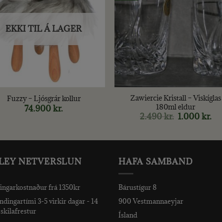
EKKI TIL Á LAGER
+
Zawiercie Kristall – Viskíglas
Fuzzy – Ljósgrár kollur
180ml eldur
74.900
kr.
2.490
kr.
Original
1.000
kr.
Cu
price
pri
was:
is:
2.490 kr..
1.0
LEY NETVERSLUN
HAFA SAMBAND
ingarkostnaður frá 1350kr
Bárustígur 8
dingartími 3-5 virkir dagar - 14
900 Vestmannaeyjar
skilafrestur
Ísland