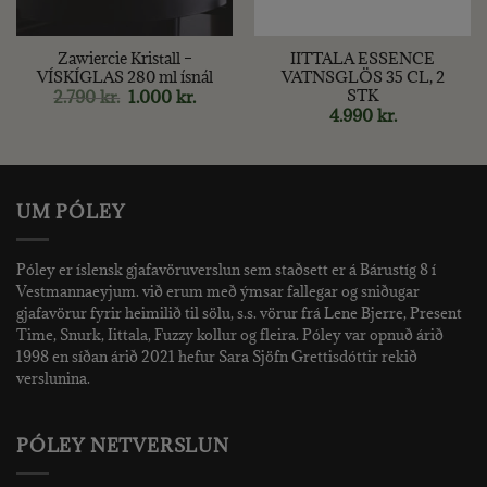
Zawiercie Kristall –
IITTALA ESSENCE
VÍSKÍGLAS 280 ml ísnál
VATNSGLÖS 35 CL, 2
STK
Original
Current
2.790
kr.
1.000
kr.
price
price
4.990
kr.
was:
is:
2.790 kr..
1.000 kr..
UM PÓLEY
Póley er íslensk gjafavöruverslun sem staðsett er á Bárustíg 8 í
Vestmannaeyjum. við erum með ýmsar fallegar og sniðugar
gjafavörur fyrir heimilið til sölu, s.s. vörur frá Lene Bjerre, Present
Time, Snurk, Iittala, Fuzzy kollur og fleira. Póley var opnuð árið
1998 en síðan árið 2021 hefur Sara Sjöfn Grettisdóttir rekið
verslunina.
PÓLEY NETVERSLUN