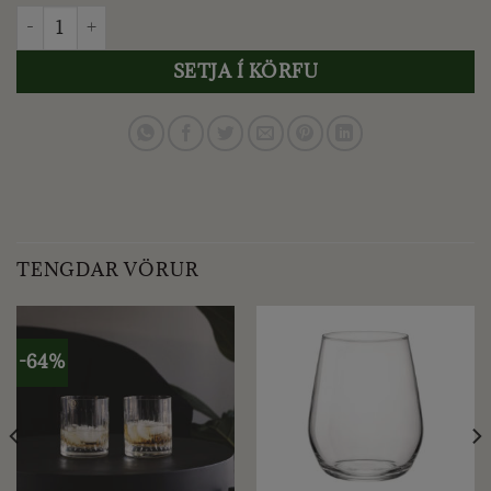
DECORIS - KERTASTJAKI, H77 CM - SVARTUR quantity
SETJA Í KÖRFU
TENGDAR VÖRUR
-64%