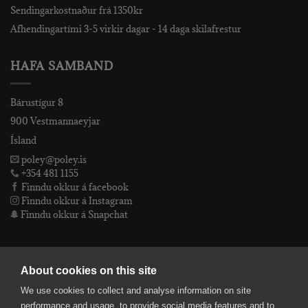
Sendingarkostnaður frá 1350kr
Afhendingartími 3-5 virkir dagar - 14 daga skilafrestur
HAFA SAMBAND
Bárustígur 8
900 Vestmannaeyjar
Ísland
poley@poley.is
+354 481 1155
Finndu okkur á facebook
Finndu okkur á Instagram
Finndu okkur á Snapchat
PÓLEY EHF
About cookies on this site
We use cookies to collect and analyse information on site
Póley ehf
performance and usage, to provide social media features and to