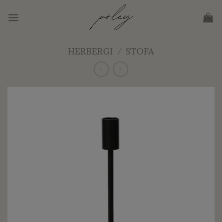
Skip
to
content
HERBERGI
/
STOFA