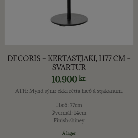
DECORIS – KERTASTJAKI, H77 CM –
SVARTUR
10.900
kr.
ATH: Mynd sýnir ekki rétta hæð á stjakanum.
Hæð: 77cm
Þvermál: 14cm
Finish:shiney
Á lager