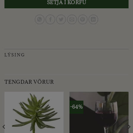
SETJA Í KÖRFU
LÝSING
TENGDAR VÖRUR
-64%