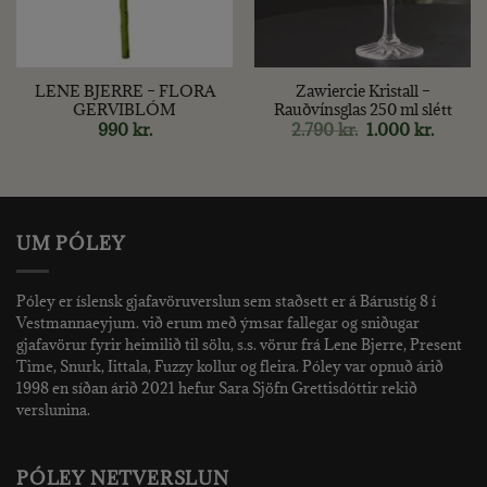
LENE BJERRE – FLORA
Zawiercie Kristall –
GERVIBLÓM
Rauðvínsglas 250 ml slétt
nt
Original
Curren
990
kr.
2.790
kr.
1.000
kr.
price
price
was:
is:
kr..
2.790 kr..
1.000 kr
UM PÓLEY
Póley er íslensk gjafavöruverslun sem staðsett er á Bárustíg 8 í
Vestmannaeyjum. við erum með ýmsar fallegar og sniðugar
gjafavörur fyrir heimilið til sölu, s.s. vörur frá Lene Bjerre, Present
Time, Snurk, Iittala, Fuzzy kollur og fleira. Póley var opnuð árið
1998 en síðan árið 2021 hefur Sara Sjöfn Grettisdóttir rekið
verslunina.
PÓLEY NETVERSLUN