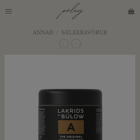
Skip
to
content
ANNAÐ
/
SÆLKERAVÖRUR