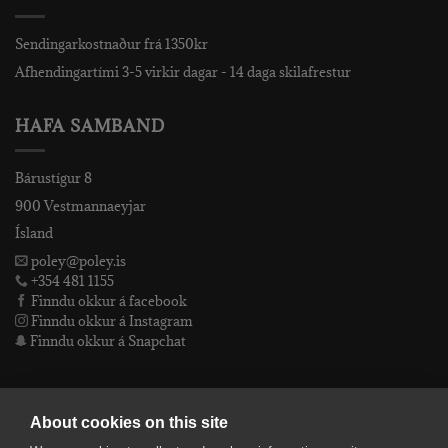
Sendingarkostnaður frá 1350kr
Afhendingartími 3-5 virkir dagar - 14 daga skilafrestur
HAFA SAMBAND
Bárustígur 8
900 Vestmannaeyjar
Ísland
poley@poley.is
+354 481 1155
Finndu okkur á facebook
Finndu okkur á Instagram
Finndu okkur á Snapchat
PÓLEY EHF
About cookies on this site