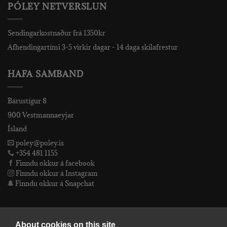
PÓLEY NETVERSLUN
Sendingarkostnaður frá 1350kr
Afhendingartími 3-5 virkir dagar - 14 daga skilafrestur
HAFA SAMBAND
Bárustígur 8
900 Vestmannaeyjar
Ísland
poley@poley.is
+354 481 1155
Finndu okkur á facebook
Finndu okkur á Instagram
Finndu okkur á Snapchat
PÓLEY EHF
About cookies on this site