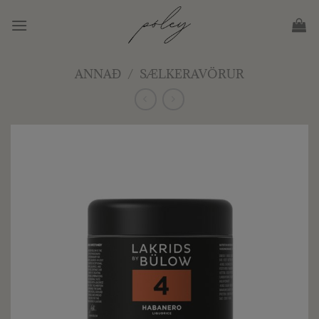
Skip
to
content
ANNAÐ
/
SÆLKERAVÖRUR