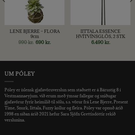
LENE BJERRE – FLORA
IITTALA ESSENCE
9cm
HVÍTVÍNSGLÖS, 2 STK
Original
Current
990
kr.
690
kr.
6.490
kr.
price
price
was:
is:
990 kr..
690 kr..
UM PÓLEY
Póley er íslensk gjafavöruverslun sem staðsett er á Bárustíg 8 í
Vestmannaeyjum. við erum með ýmsar fallegar og sniðugar
gjafavörur fyrir heimilið til sölu, s.s. vörur frá Lene Bjerre, Present
Time, Snurk, Iittala, Fuzzy kollur og fleira. Póley var opnuð árið
1998 en síðan árið 2021 hefur Sara Sjöfn Grettisdóttir rekið
verslunina.