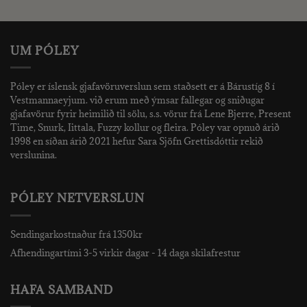
kr..
was:
is:
2.490 kr..
1.000 kr..
UM PÓLEY
Póley er íslensk gjafavöruverslun sem staðsett er á Bárustíg 8 í
Vestmannaeyjum. við erum með ýmsar fallegar og sniðugar
gjafavörur fyrir heimilið til sölu, s.s. vörur frá Lene Bjerre, Present
Time, Snurk, Iittala, Fuzzy kollur og fleira. Póley var opnuð árið
1998 en síðan árið 2021 hefur Sara Sjöfn Grettisdóttir rekið
verslunina.
PÓLEY NETVERSLUN
Sendingarkostnaður frá 1350kr
Afhendingartími 3-5 virkir dagar - 14 daga skilafrestur
HAFA SAMBAND