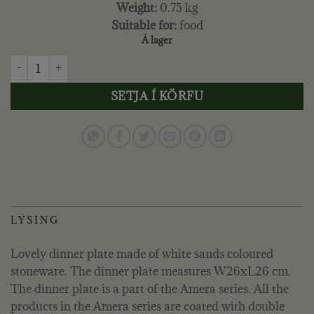
Weight:
0.75 kg
Suitable for:
food
Á lager
LENE BJERRE - AMERA MATARDISKUR Ø26 CM. WHITE SAND
SETJA Í KÖRFU
LÝSING
Lovely dinner plate made of white sands coloured
stoneware. The dinner plate measures W26xL26 cm.
The dinner plate is a part of the Amera series. All the
products in the Amera series are coated with double