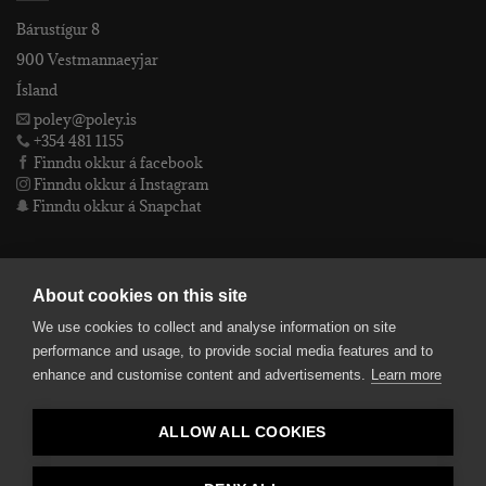
Bárustígur 8
900 Vestmannaeyjar
Ísland
poley@poley.is
+354 481 1155
Finndu okkur á facebook
Finndu okkur á Instagram
Finndu okkur á Snapchat
PÓLEY EHF
About cookies on this site
We use cookies to collect and analyse information on site
Póley ehf
performance and usage, to provide social media features and to
kt: 4905072480
enhance and customise content and advertisements.
Learn more
VSKnr: 94312
Skilmálar
ALLOW ALL COOKIES
smelltu hér fyrir Lógóið okkar í fullri upplausn
Bankaupplýsingar