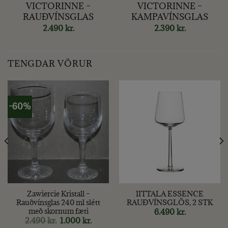
VICTORINNE –
VICTORINNE –
RAUÐVÍNSGLAS
KAMPAVÍNSGLAS
2.490
kr.
2.390
kr.
TENGDAR VÖRUR
-60%
Zawiercie Kristall –
IITTALA ESSENCE
Rauðvínsglas 240 ml slétt
RAUÐVÍNSGLÖS, 2 STK
með skornum fæti
nt
6.490
kr.
Original
Current
2.490
kr.
1.000
kr.
price
price