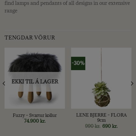
find lamps and pendants of all designs in our extensive
range
TENGDAR VÖRUR
-30%
EKKI TIL Á LAGER
LENE BJERRE – FLORA
Fuzzy – Svartur kollur
9cm
74.900
kr.
Original
Current
990
kr.
690
kr.
price
price
was:
is: