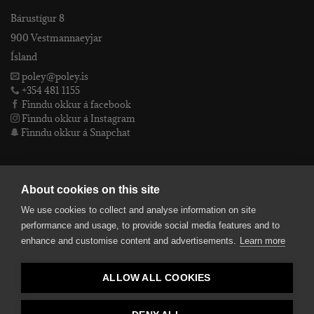
Bárustígur 8
900 Vestmannaeyjar
Ísland
poley@poley.is
+354 481 1155
Finndu okkur á facebook
Finndu okkur á Instagram
Finndu okkur á Snapchat
PÓLEY EHF
About cookies on this site
We use cookies to collect and analyse information on site
Póley ehf
performance and usage, to provide social media features and to
kt: 4905072480
enhance and customise content and advertisements.
Learn more
VSKnr: 94312
Skilmálar
ALLOW ALL COOKIES
smelltu hér fyrir Lógóið okkar í fullri upplausn
Bankaupplýsingar
reikningsnúmer: 582-26-5848