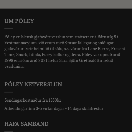
990 kr..
690 kr..
UM PÓLEY
Póley er íslensk gjafavöruverslun sem staðsett er á Bárustíg 8 í
Vestmannaeyjum. við erum með ýmsar fallegar og sniðugar
gjafavörur fyrir heimilið til sölu, s.s. vörur frá Lene Bjerre, Present
Time, Snurk, Iittala, Fuzzy kollur og fleira. Póley var opnuð árið
1998 en síðan árið 2021 hefur Sara Sjöfn Grettisdóttir rekið
verslunina.
PÓLEY NETVERSLUN
Sendingarkostnaður frá 1350kr
Afhendingartími 3-5 virkir dagar - 14 daga skilafrestur
HAFA SAMBAND