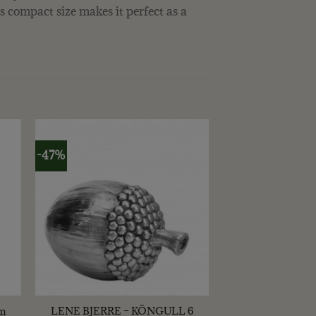
ts compact size makes it perfect as a
-47%
+
LENE BJERRE – KÖNGULL 6
m