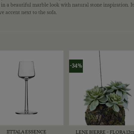
 in a beautiful marble look with natural stone inspiration. I
ve accent next to the sofa.
-34%
+
IITTALA ESSENCE
LENE BJERRE – FLORA 12c