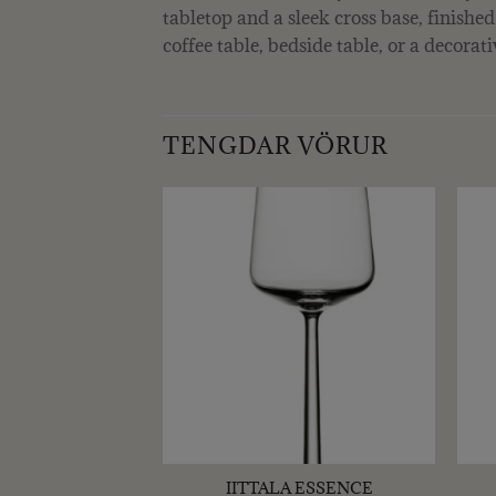
tabletop and a sleek cross base, finished
coffee table, bedside table, or a decorati
TENGDAR VÖRUR
+
+
 ESSENCE
IITTALA ESSENCE