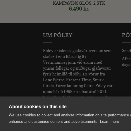
35 CL, 2 STK
KAMPAVÍNSGLÖS, 2 STK
90
kr.
6.490
kr.
UM PÓLEY
PÓ
Póley er íslensk gjafavöruverslun sem
Send
staðsett er á Bárustíg 8 í
Afhen
Vestmannaeyjum. við erum með
daga 
ýmsar fallegar og sniðugar gjafavörur
fyrir heimilið til sölu, s.s. vörur frá
Lene Bjerre, Present Time, Snurk,
Iittala, Fuzzy kollur og fleira. Póley var
opnuð árið 1998 en síðan árið 2021
hefur Sara Sjöfn Grettisdóttir rekið
verslunina.
About cookies on this site
We use cookies to collect and analyse information on site performance 
enhance and customise content and advertisements.
Learn more