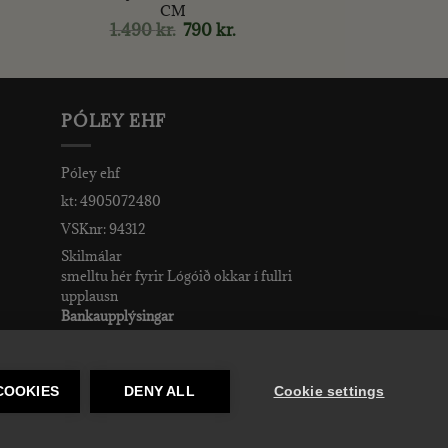
CM
rent
e
1.490
kr.
Original
790
kr.
Current
price
price
r..
was:
is:
1.490 kr..
790 kr..
PÓLEY EHF
Póley ehf
kt: 4905072480
VSKnr: 94312
Skilmálar
smelltu hér fyrir Lógóið okkar í fullri
upplausn
Bankaupplýsingar
reikningsnúmer: 582-26-5848
kennitala: 490507-2480.
COOKIES
DENY ALL
Cookie settings