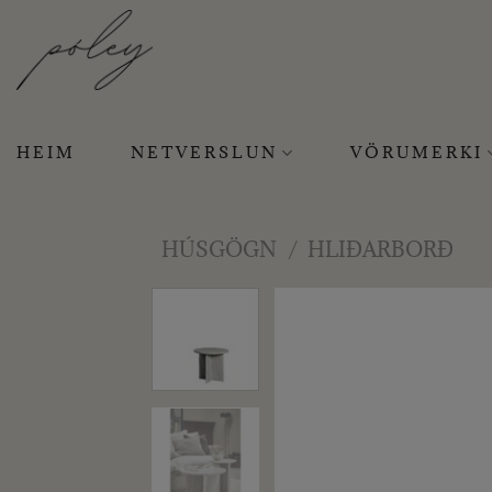
Skip
to
content
HEIM
NETVERSLUN
VÖRUMERKI
HÚSGÖGN
/
HLIÐARBORÐ