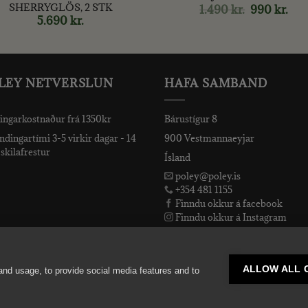
SHERRYGLÖS, 2 STK
1.490
kr.
Original
990
kr.
Cur
price
pric
5.690
kr.
was:
is:
1.490 kr..
990 k
LEY NETVERSLUN
HAFA SAMBAND
ingarkostnaður frá 1350kr
Bárustígur 8
dingartími 3-5 virkir dagar - 14
900 Vestmannaeyjar
skilafrestur
Ísland
poley@poley.is
+354 481 1155
Finndu okkur á facebook
Finndu okkur á Instagram
Finndu okkur á Snapchat
ALLOW ALL 
and usage, to provide social media features and to
Copyright 2026 ©
Poley