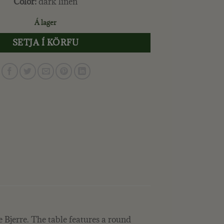
Color:
dark linen
Á lager
SETJA Í KÖRFU
 Bjerre. The table features a round