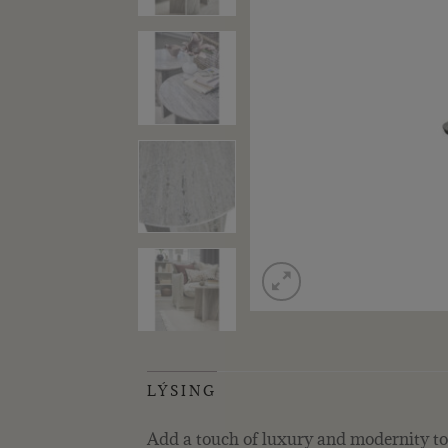
LÝSING
Add a touch of luxury and modernity to y