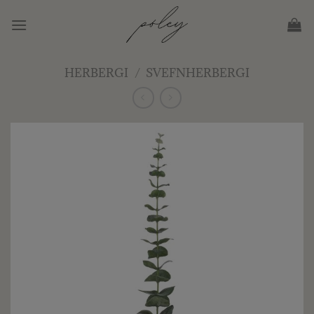
Skip
to
content
HERBERGI
/
SVEFNHERBERGI