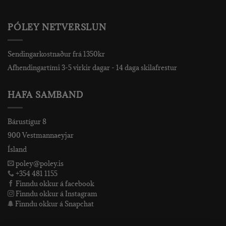
PÓLEY NETVERSLUN
Sendingarkostnaður frá 1350kr
Afhendingartími 3-5 virkir dagar - 14 daga skilafrestur
HAFA SAMBAND
Bárustígur 8
900 Vestmannaeyjar
Ísland
poley@poley.is
+354 481 1155
Finndu okkur á facebook
Finndu okkur á Instagram
Finndu okkur á Snapchat