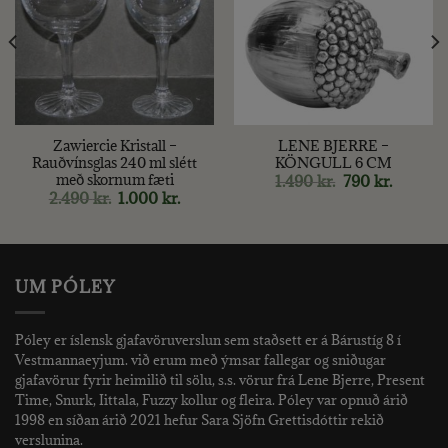
Zawiercie Kristall –
LENE BJERRE –
Rauðvínsglas 240 ml slétt
KÖNGULL 6 CM
með skornum fæti
Original
Current
1.490
kr.
790
kr.
price
price
Original
Current
2.490
kr.
1.000
kr.
was:
is:
price
price
1.490 kr..
790 kr..
was:
is:
2.490 kr..
1.000 kr..
UM PÓLEY
Póley er íslensk gjafavöruverslun sem staðsett er á Bárustíg 8 í
Vestmannaeyjum. við erum með ýmsar fallegar og sniðugar
gjafavörur fyrir heimilið til sölu, s.s. vörur frá Lene Bjerre, Present
Time, Snurk, Iittala, Fuzzy kollur og fleira. Póley var opnuð árið
1998 en síðan árið 2021 hefur Sara Sjöfn Grettisdóttir rekið
verslunina.