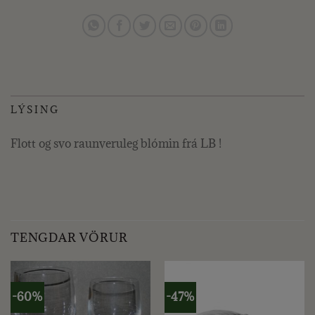
LÝSING
Flott og svo raunveruleg blómin frá LB !
TENGDAR VÖRUR
-60%
-47%