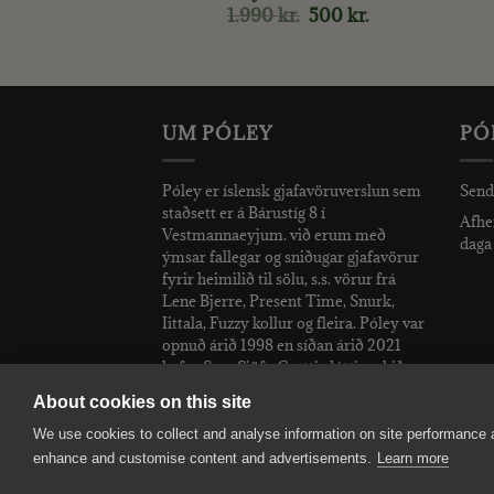
ísnál
1.990
kr.
Original
500
kr.
Current
price
price
.
Original
8.940
kr.
Current
was:
is:
price
price
1.990 kr..
500 kr..
was:
is:
14.900 kr..
8.940 kr..
UM PÓLEY
PÓ
Póley er íslensk gjafavöruverslun sem
Send
staðsett er á Bárustíg 8 í
Afhen
Vestmannaeyjum. við erum með
daga 
ýmsar fallegar og sniðugar gjafavörur
fyrir heimilið til sölu, s.s. vörur frá
Lene Bjerre, Present Time, Snurk,
Iittala, Fuzzy kollur og fleira. Póley var
opnuð árið 1998 en síðan árið 2021
hefur Sara Sjöfn Grettisdóttir rekið
verslunina.
About cookies on this site
We use cookies to collect and analyse information on site performance 
enhance and customise content and advertisements.
Learn more