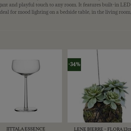
ant and playful touch to any room. It features built-in LED 
ideal for mood lighting on a bedside table, in the living roo
-34%
+
IITTALA ESSENCE
LENE BJERRE – FLORA 12c