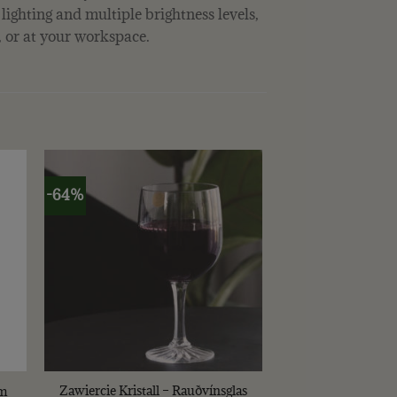
lighting and multiple brightness levels,
m, or at your workspace.
-64%
+
Zawiercie Kristall – Rauðvínsglas
m