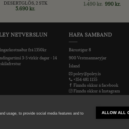
DESERTGLÖS, 2 STK
1.490
kr.
Original
990
kr.
Cur
price
pric
5.690
kr.
was:
is:
1.490 kr..
990 k
LEY NETVERSLUN
HAFA SAMBAND
ingarkostnaður frá 1350kr
Bárustígur 8
dingartími 3-5 virkir dagar - 14
900 Vestmannaeyjar
skilafrestur
Ísland
poley@poley.is
+354 481 1155
Finndu okkur á facebook
Finndu okkur á Instagram
Finndu okkur á Snapchat
ALLOW ALL 
and usage, to provide social media features and to
Copyright 2026 ©
Poley