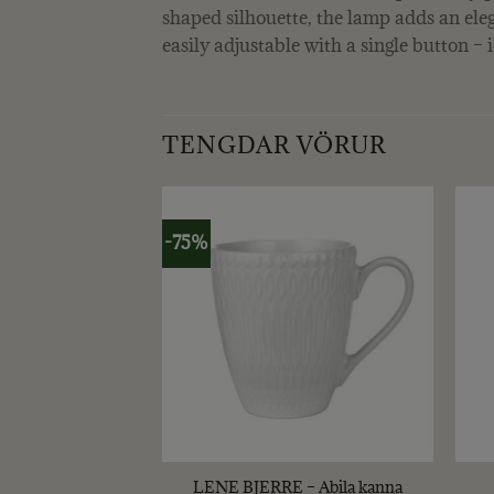
shaped silhouette, the lamp adds an eleg
easily adjustable with a single button – 
TENGDAR VÖRUR
-75%
+
+
all – SKÁL Hæð 25
LENE BJERRE – Abila kanna