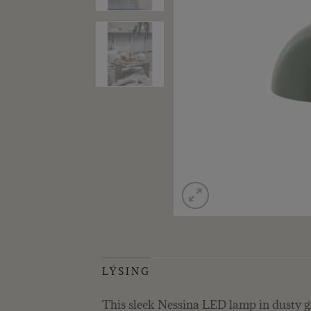
LÝSING
This sleek Nessina LED lamp in dusty gr