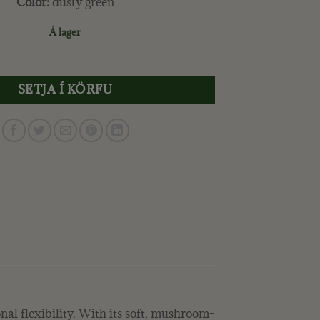
Color:
dusty green
Á lager
NESSINA HLEÐSLU LAMPI, GRÆNN quantity
SETJA Í KÖRFU
l flexibility. With its soft, mushroom-