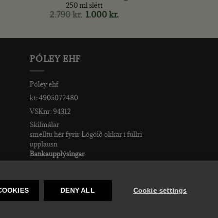
250 ml slétt
rent
e
2.790
kr.
Original
1.000
kr.
Current
price
price
r..
was:
is:
2.790 kr..
1.000 kr..
PÓLEY EHF
Póley ehf
kt: 4905072480
VSKnr: 94312
Skilmálar
smelltu hér fyrir Lógóið okkar í fullri
upplausn
Bankaupplýsingar
reikningsnúmer: 582-26-5848
kennitala: 490507-2480.
COOKIES
DENY ALL
Cookie settings