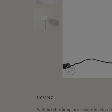
LÝSING
Sofillia table lamp in a classic black co