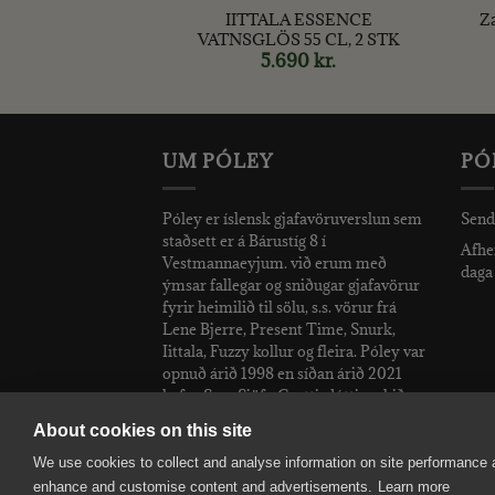
 ESSENCE
IITTALA ESSENCE
Za
LÖS, 2 STK
VATNSGLÖS 55 CL, 2 STK
90
kr.
5.690
kr.
UM PÓLEY
PÓ
Póley er íslensk gjafavöruverslun sem
Send
staðsett er á Bárustíg 8 í
Afhen
Vestmannaeyjum. við erum með
daga 
ýmsar fallegar og sniðugar gjafavörur
fyrir heimilið til sölu, s.s. vörur frá
Lene Bjerre, Present Time, Snurk,
Iittala, Fuzzy kollur og fleira. Póley var
opnuð árið 1998 en síðan árið 2021
hefur Sara Sjöfn Grettisdóttir rekið
verslunina.
About cookies on this site
We use cookies to collect and analyse information on site performance 
enhance and customise content and advertisements.
Learn more