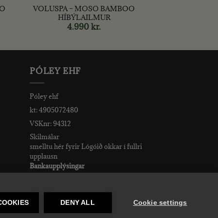
OO
VOLUSPA – MOSO BAMBOO
HÍBÝLAILMUR
4.990
kr.
PÓLEY EHF
Póley ehf
kt: 4905072480
VSKnr: 94312
Skilmálar
smelltu hér fyrir Lógóið okkar í fullri
upplausn
Bankaupplýsingar
reikningsnúmer: 582-26-5848
kennitala: 490507-2480.
COOKIES
DENY ALL
Cookie settings