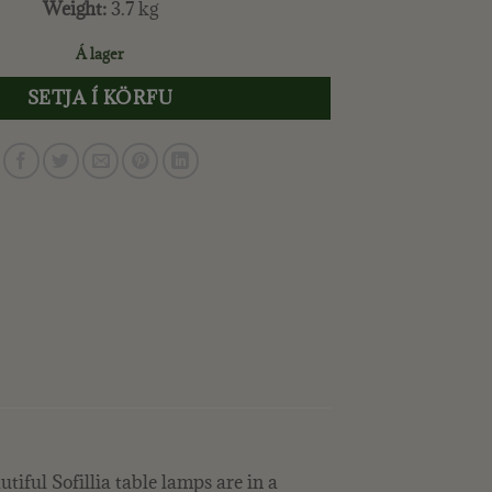
Weight:
3.7 kg
Á lager
SETJA Í KÖRFU
tiful Sofillia table lamps are in a