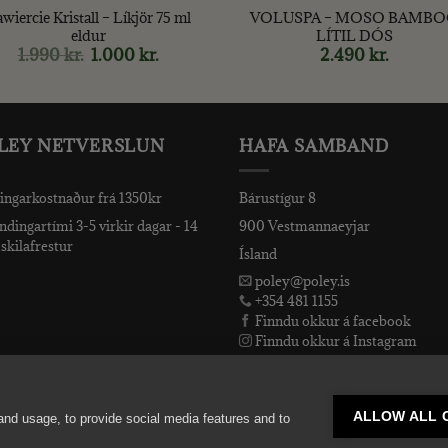
wiercie Kristall – Líkjör 75 ml
VOLUSPA – MOSO BAMB
eldur
LÍTIL DÓS
1.990
kr.
Original
1.000
kr.
Current
2.490
kr.
price
price
was:
is:
1.990 kr..
1.000 kr..
LEY NETVERSLUN
HAFA SAMBAND
ingarkostnaður frá 1350kr
Bárustígur 8
dingartími 3-5 virkir dagar - 14
900 Vestmannaeyjar
skilafrestur
Ísland
poley@poley.is
+354 481 1155
Finndu okkur á facebook
Finndu okkur á Instagram
Finndu okkur á Snapchat
ALLOW ALL 
and usage, to provide social media features and to