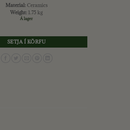
was:
is:
Material:
Ceramics
18.900 kr..
11.900 kr..
Weight:
1.75 kg
Á lager
VALINA BLÓMAPOTTUR H13.5 CM. LINEN quantity
SETJA Í KÖRFU