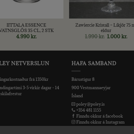
+
IITTALA ESSENCE
Zawiercie Kristall – Líkjör 75 
VATNSGLÖS 35 CL, 2 STK
eldur
4.990
kr.
1.990
kr.
Original
1.000
kr.
Cur
price
pri
was:
is:
1.990 kr..
1.00
LEY NETVERSLUN
HAFA SAMBAND
ingarkostnaður frá 1350kr
Bárustígur 8
dingartími 3-5 virkir dagar - 14
900 Vestmannaeyjar
skilafrestur
Ísland
poley@poley.is
+354 481 1155
Finndu okkur á facebook
Finndu okkur á Instagram
Finndu okkur á Snapchat