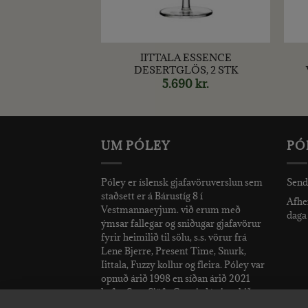
+
+
ENCE KARAFLA
IITTALA ESSENCE
0 CL
DESERTGLÖS, 2 STK
990
kr.
5.690
kr.
UM PÓLEY
PÓ
Póley er íslensk gjafavöruverslun sem
Send
staðsett er á Bárustíg 8 í
Afhen
Vestmannaeyjum. við erum með
daga 
ýmsar fallegar og sniðugar gjafavörur
fyrir heimilið til sölu, s.s. vörur frá
Lene Bjerre, Present Time, Snurk,
Iittala, Fuzzy kollur og fleira. Póley var
opnuð árið 1998 en síðan árið 2021
hefur Sara Sjöfn Grettisdóttir rekið
verslunina.