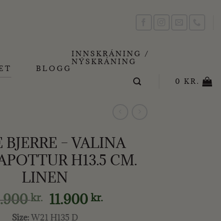
INNSKRÁNING /
NÝSKRÁNING
ET
BLOGG
0
KR.
 BJERRE – VALINA
POTTUR H13.5 CM.
LINEN
Original
Current
8.900
11.900
kr.
kr.
price
price
Size:
W21 H135 D