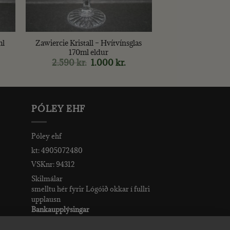
+
ml
Zawiercie Kristall – Hvítvínsglas
170ml eldur
rent
2.590
kr.
Original
1.000
kr.
Current
ce
price
price
was:
is:
0 kr..
2.590 kr..
1.000 kr..
PÓLEY EHF
Póley ehf
kt: 4905072480
VSKnr: 94312
Skilmálar
smelltu hér fyrir Lógóið okkar í fullri
upplausn
Bankaupplýsingar
reikningsnúmer: 582-26-5848
kennitala: 490507-2480.