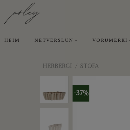
Skip
to
content
HEIM
NETVERSLUN
VÖRUMERKI
HERBERGI
/
STOFA
-37%