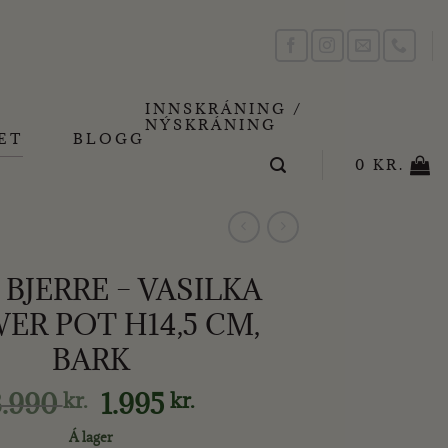
INNSKRÁNING /
NÝSKRÁNING
ET
BLOGG
0
KR.
 BJERRE – VASILKA
ER POT H14,5 CM,
BARK
Original
Current
3.990
1.995
kr.
kr.
price
price
Á lager