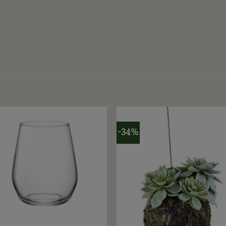
-34%
+