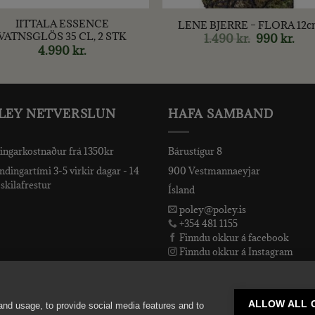
IITTALA ESSENCE
LENE BJERRE – FLORA 12c
VATNSGLÖS 35 CL, 2 STK
1.490
kr.
Original
990
kr.
Cur
price
pric
4.990
kr.
was:
is:
1.490 kr..
990 k
LEY NETVERSLUN
HAFA SAMBAND
ingarkostnaður frá 1350kr
Bárustígur 8
dingartími 3-5 virkir dagar - 14
900 Vestmannaeyjar
skilafrestur
Ísland
poley@poley.is
+354 481 1155
Finndu okkur á facebook
Finndu okkur á Instagram
Finndu okkur á Snapchat
ALLOW ALL 
and usage, to provide social media features and to