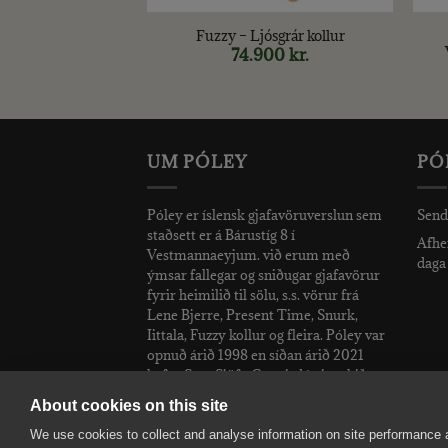
tall – Viskíglas
Fuzzy – Ljósgrár kollur
l slétt
74.900
kr.
.
Original
1.000
kr.
Current
price
price
was:
is:
2.290 kr..
1.000 kr..
UM PÓLEY
PÓ
Póley er íslensk gjafavöruverslun sem
Send
staðsett er á Bárustíg 8 í
Afhen
Vestmannaeyjum. við erum með
daga 
ýmsar fallegar og sniðugar gjafavörur
fyrir heimilið til sölu, s.s. vörur frá
Lene Bjerre, Present Time, Snurk,
Iittala, Fuzzy kollur og fleira. Póley var
opnuð árið 1998 en síðan árið 2021
hefur Sara Sjöfn Grettisdóttir rekið
verslunina.
About cookies on this site
We use cookies to collect and analyse information on site performance 