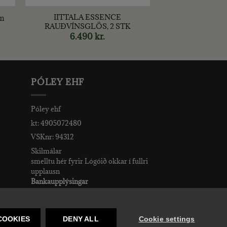
IITTALA ESSENCE
m
RAUÐVÍNSGLÖS, 2 STK
rent
e
6.490
kr.
r..
PÓLEY EHF
Póley ehf
kt: 4905072480
VSKnr: 94312
Skilmálar
smelltu hér fyrir Lógóið okkar í fullri
upplausn
Bankaupplýsingar
reikningsnúmer: 582-26-5848
kennitala: 490507-2480.
COOKIES
DENY ALL
Cookie settings