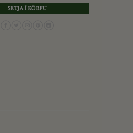
was:
is:
3.990 kr..
1.995 kr..
SETJA Í KÖRFU