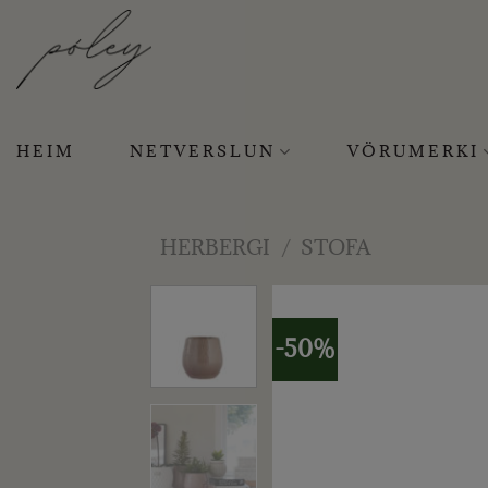
Skip
to
content
HEIM
NETVERSLUN
VÖRUMERKI
HERBERGI
/
STOFA
-50%