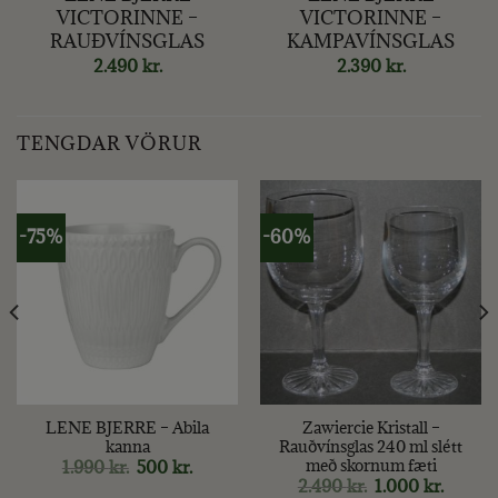
VICTORINNE –
VICTORINNE –
RAUÐVÍNSGLAS
KAMPAVÍNSGLAS
2.490
kr.
2.390
kr.
TENGDAR VÖRUR
-75%
-60%
LENE BJERRE – Abila
Zawiercie Kristall –
kanna
Rauðvínsglas 240 ml slétt
með skornum fæti
Original
Current
1.990
kr.
500
kr.
price
price
Original
Curren
2.490
kr.
1.000
kr.
was:
is: