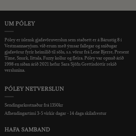
price
price
1.990 kr..
500 kr..
was:
is:
2.490 kr..
1.000 kr
UM PÓLEY
Póley er íslensk gjafavöruverslun sem staðsett er á Bárustíg 8 í
Vestmannaeyjum. við erum með ýmsar fallegar og sniðugar
gjafavörur fyrir heimilið til sölu, s.s. vörur frá Lene Bjerre, Present
Time, Snurk, Iittala, Fuzzy kollur og fleira. Póley var opnuð árið
1998 en síðan árið 2021 hefur Sara Sjöfn Grettisdóttir rekið
verslunina.
PÓLEY NETVERSLUN
Sendingarkostnaður frá 1350kr
Afhendingartími 3-5 virkir dagar - 14 daga skilafrestur
HAFA SAMBAND