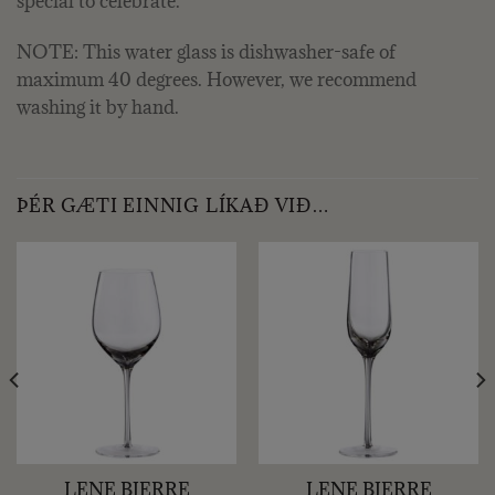
special to celebrate.
NOTE: This water glass is dishwasher-safe of
maximum 40 degrees. However, we recommend
washing it by hand.
ÞÉR GÆTI EINNIG LÍKAÐ VIÐ…
LENE BJERRE
LENE BJERRE