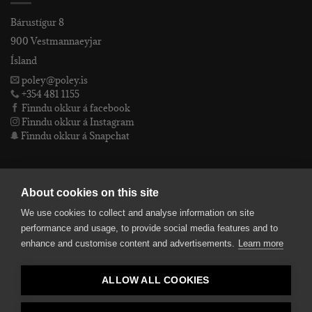
Bárustígur 8
900 Vestmannaeyjar
Ísland
poley@poley.is
+354 481 1155
Finndu okkur á facebook
Finndu okkur á Instagram
Finndu okkur á Snapchat
PÓLEY EHF
About cookies on this site
We use cookies to collect and analyse information on site
Póley ehf
performance and usage, to provide social media features and to
kt: 4905072480
enhance and customise content and advertisements.
Learn more
VSKnr: 94312
Skilmálar
ALLOW ALL COOKIES
smelltu hér fyrir Lógóið okkar í fullri upplausn
Bankaupplýsingar