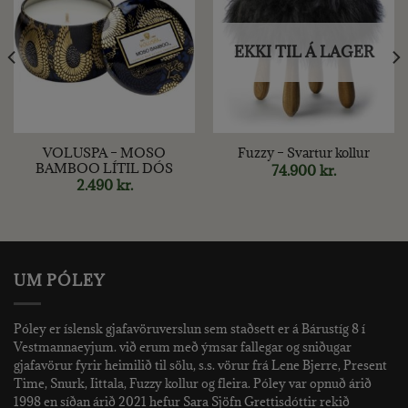
EKKI TIL Á LAGER
VOLUSPA – MOSO
Fuzzy – Svartur kollur
BAMBOO LÍTIL DÓS
74.900
kr.
2.490
kr.
UM PÓLEY
Póley er íslensk gjafavöruverslun sem staðsett er á Bárustíg 8 í
Vestmannaeyjum. við erum með ýmsar fallegar og sniðugar
gjafavörur fyrir heimilið til sölu, s.s. vörur frá Lene Bjerre, Present
Time, Snurk, Iittala, Fuzzy kollur og fleira. Póley var opnuð árið
1998 en síðan árið 2021 hefur Sara Sjöfn Grettisdóttir rekið