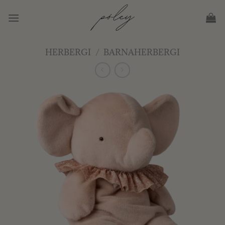
Skip
to
content
HERBERGI
/
BARNAHERBERGI