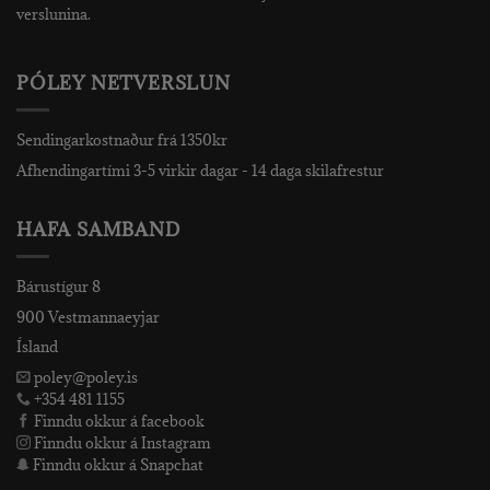
verslunina.
PÓLEY NETVERSLUN
Sendingarkostnaður frá 1350kr
Afhendingartími 3-5 virkir dagar - 14 daga skilafrestur
HAFA SAMBAND
Bárustígur 8
900 Vestmannaeyjar
Ísland
poley@poley.is
+354 481 1155
Finndu okkur á facebook
Finndu okkur á Instagram
Finndu okkur á Snapchat