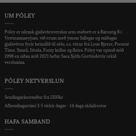
UM PÓLEY
Póley er íslensk gjafavöruverslun sem staðsett er á Bárustíg 8 í
Vestmannaeyjum. við erum með ýmsar fallegar og sniðugar
gjafavörur fyrir heimilið til sölu, s.s. vörur frá Lene Bjerre, Present
Time, Snurk, Iittala, Fuzzy kollur og fleira. Póley var opnuð árið
1998 en síðan árið 2021 hefur Sara Sjöfn Grettisdóttir rekið
verslunina.
PÓLEY NETVERSLUN
Sendingarkostnaður frá 1350kr
Afhendingartími 3-5 virkir dagar - 14 daga skilafrestur
HAFA SAMBAND