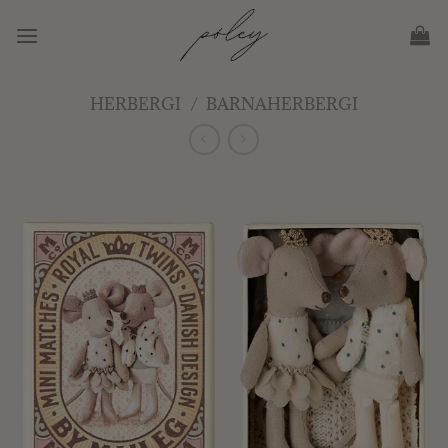
Skip
to
content
HERBERGI
/
BARNAHERBERGI