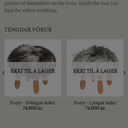
picture of themselves on the front. Inside the box you
find the softest beddings.
TENGDAR VÖRUR
EKKI TIL Á LAGER
EKKI TIL Á LAGER
Fuzzy – Dökkgrár kollur
Fuzzy – Ljósgrár kollur
74.900
kr.
74.900
kr.