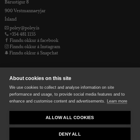
Bárustígur 8
900 Vestmannaeyjar
Ísland
poley@poley.is
+354 481 1155
Finndu okkur á facebook
Finndu okkur á Instagram
Finndu okkur á Snapchat
PÓLEY EHF
About cookies on this site
We use cookies to collect and analyse information on site
Póley ehf
performance and usage, to provide social media features and to
kt: 4905072480
enhance and customise content and advertisements.
Learn more
VSKnr: 94312
Skilmálar
ALLOW ALL COOKIES
smelltu hér fyrir Lógóið okkar í fullri upplausn
Bankaupplýsingar
reikningsnúmer: 582-26-5848
DENY ALL
kennitala: 490507-2480.