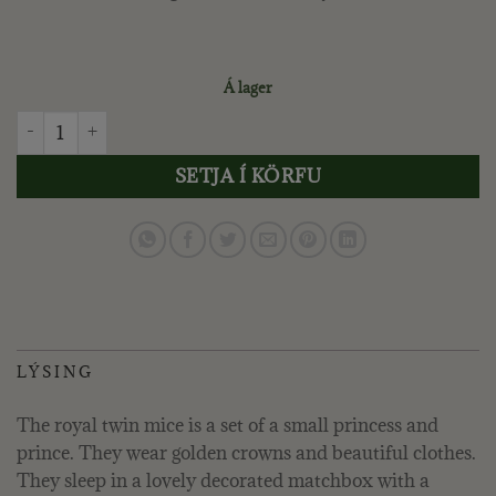
Á lager
MAILEG - KONUNGLEGU TVÍBURARNIR, LITTLE SISTER AND
SETJA Í KÖRFU
LÝSING
The royal twin mice is a set of a small princess and
prince. They wear golden crowns and beautiful clothes.
They sleep in a lovely decorated matchbox with a