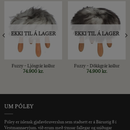
EKKI TIL Á LAGER
EKKI TIL Á LAGER
Fuzzy – Ljósgrár kollur
Fuzzy – Dökkgrár kollur
74.900
kr.
74.900
kr.
UM PÓLEY
Póley er íslensk gjafavöruverslun sem staðsett er á Bárustíg 8 í
Vestmannaeyjum. við erum með ýmsar fallegar og sniðugar