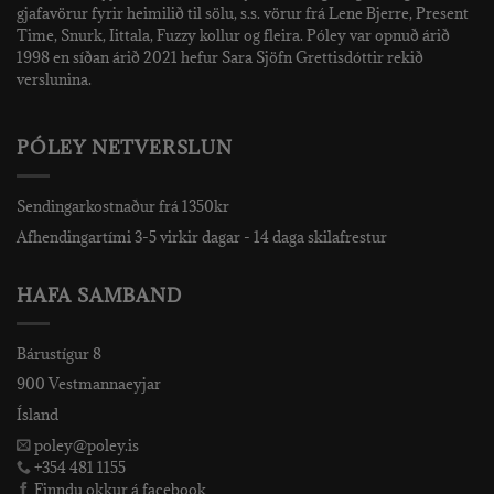
gjafavörur fyrir heimilið til sölu, s.s. vörur frá Lene Bjerre, Present
Time, Snurk, Iittala, Fuzzy kollur og fleira. Póley var opnuð árið
1998 en síðan árið 2021 hefur Sara Sjöfn Grettisdóttir rekið
verslunina.
PÓLEY NETVERSLUN
Sendingarkostnaður frá 1350kr
Afhendingartími 3-5 virkir dagar - 14 daga skilafrestur
HAFA SAMBAND
Bárustígur 8
900 Vestmannaeyjar
Ísland
poley@poley.is
+354 481 1155
Finndu okkur á facebook