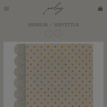
Skip
to
content
HEIMILIÐ
/
SERVÉTTUR