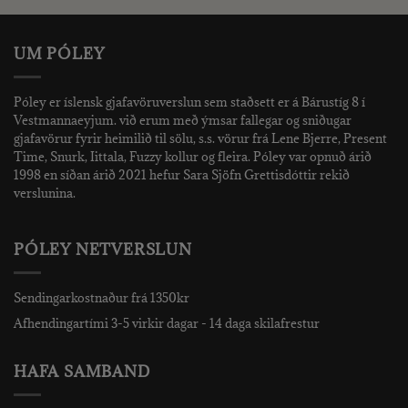
UM PÓLEY
Póley er íslensk gjafavöruverslun sem staðsett er á Bárustíg 8 í
Vestmannaeyjum. við erum með ýmsar fallegar og sniðugar
gjafavörur fyrir heimilið til sölu, s.s. vörur frá Lene Bjerre, Present
Time, Snurk, Iittala, Fuzzy kollur og fleira. Póley var opnuð árið
1998 en síðan árið 2021 hefur Sara Sjöfn Grettisdóttir rekið
verslunina.
PÓLEY NETVERSLUN
Sendingarkostnaður frá 1350kr
Afhendingartími 3-5 virkir dagar - 14 daga skilafrestur
HAFA SAMBAND