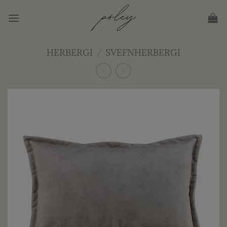
Skip
to
content
HERBERGI
/
SVEFNHERBERGI