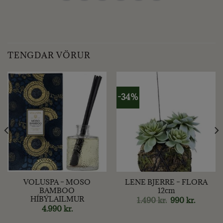
TENGDAR VÖRUR
-34%
VOLUSPA – MOSO
LENE BJERRE – FLORA
BAMBOO
12cm
HÍBÝLAILMUR
nt
Original
Current
1.490
kr.
990
kr.
price
price
4.990
kr.
was:
is:
kr..
1.490 kr..
990 kr..