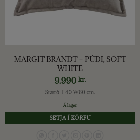
MARGIT BRANDT – PÚÐI, SOFT
WHITE
9.990
kr.
Stærð:
L40 W60 cm.
Á lager
SETJA Í KÖRFU