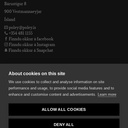
Bárustígur 8
900 Vestmannaeyjar
Ísland
poley@poley.is
+354 481 1155
Finndu okkur á facebook
Finndu okkur á Instagram
Finndu okkur á Snapchat
PÓLEY EHF
About cookies on this site
We use cookies to collect and analyse information on site
Póley ehf
performance and usage, to provide social media features and to
kt: 4905072480
enhance and customise content and advertisements.
Learn more
VSKnr: 94312
Skilmálar
ALLOW ALL COOKIES
smelltu hér fyrir Lógóið okkar í fullri upplausn
Bankaupplýsingar
reikningsnúmer: 582-26-5848
DENY ALL