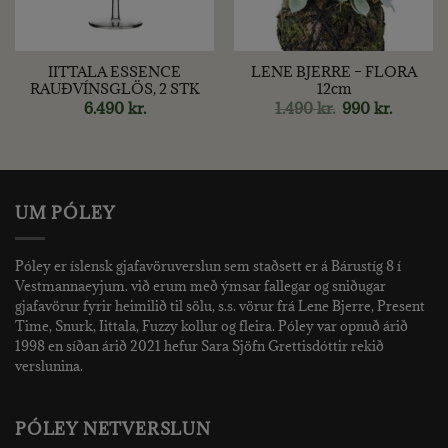
IITTALA ESSENCE
LENE BJERRE – FLORA
RAUÐVÍNSGLÖS, 2 STK
12cm
Original
Current
6.490
kr.
1.490
kr.
990
kr.
price
price
was:
is:
1.490 kr..
990 kr..
UM PÓLEY
Póley er íslensk gjafavöruverslun sem staðsett er á Bárustíg 8 í
Vestmannaeyjum. við erum með ýmsar fallegar og sniðugar
gjafavörur fyrir heimilið til sölu, s.s. vörur frá Lene Bjerre, Present
Time, Snurk, Iittala, Fuzzy kollur og fleira. Póley var opnuð árið
1998 en síðan árið 2021 hefur Sara Sjöfn Grettisdóttir rekið
verslunina.
PÓLEY NETVERSLUN