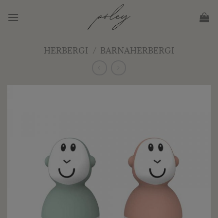
Skip
to
content
HERBERGI
/
BARNAHERBERGI