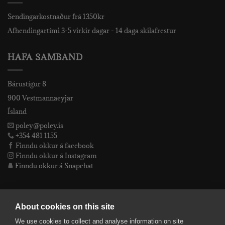
Sendingarkostnaður frá 1350kr
Afhendingartími 3-5 virkir dagar - 14 daga skilafrestur
HAFA SAMBAND
Bárustígur 8
900 Vestmannaeyjar
Ísland
poley@poley.is
+354 481 1155
Finndu okkur á facebook
Finndu okkur á Instagram
Finndu okkur á Snapchat
PÓLEY EHF
About cookies on this site
We use cookies to collect and analyse information on site
Póley ehf