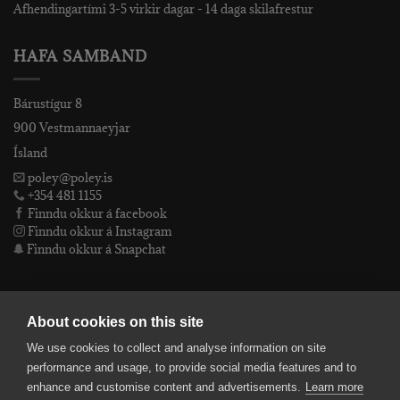
Afhendingartími 3-5 virkir dagar - 14 daga skilafrestur
HAFA SAMBAND
Bárustígur 8
900 Vestmannaeyjar
Ísland
poley@poley.is
+354 481 1155
Finndu okkur á facebook
Finndu okkur á Instagram
Finndu okkur á Snapchat
PÓLEY EHF
About cookies on this site
We use cookies to collect and analyse information on site
Póley ehf
performance and usage, to provide social media features and to
kt: 4905072480
enhance and customise content and advertisements.
Learn more