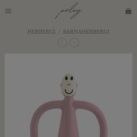
Skip
to
content
HERBERGI
/
BARNAHERBERGI