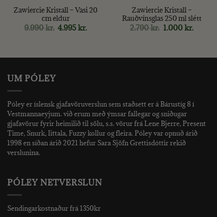
Zawiercie Kristall – Vasi 20
Zawiercie Kristall –
cm eldur
Rauðvínsglas 250 ml slétt
nt
Original
Current
Original
Curren
9.990
kr.
4.995
kr.
2.790
kr.
1.000
kr.
price
price
price
price
was:
is:
was:
is:
kr..
9.990 kr..
4.995 kr..
2.790 kr..
1.000 kr
UM PÓLEY
Póley er íslensk gjafavöruverslun sem staðsett er á Bárustíg 8 í
Vestmannaeyjum. við erum með ýmsar fallegar og sniðugar
gjafavörur fyrir heimilið til sölu, s.s. vörur frá Lene Bjerre, Present
Time, Snurk, Iittala, Fuzzy kollur og fleira. Póley var opnuð árið
1998 en síðan árið 2021 hefur Sara Sjöfn Grettisdóttir rekið
verslunina.
PÓLEY NETVERSLUN
Sendingarkostnaður frá 1350kr