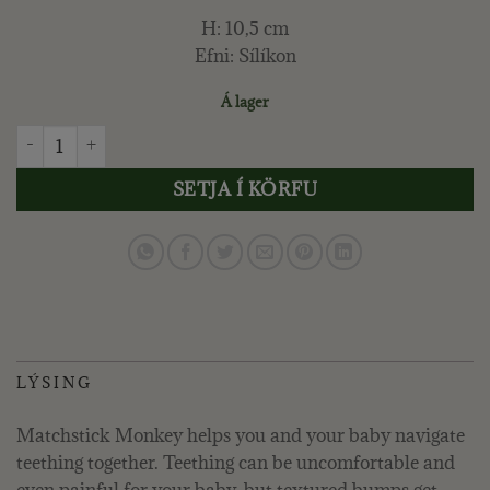
H: 10,5 cm
Efni: Sílíkon
Á lager
MATCHSTICK MONKEY - NAGHRINGUR API, BLEIKUR quanti
SETJA Í KÖRFU
LÝSING
Matchstick Monkey helps you and your baby navigate
teething together. Teething can be uncomfortable and
even painful for your baby, but textured bumps get