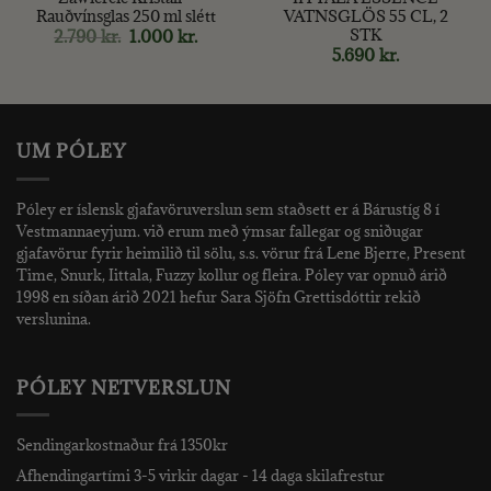
Rauðvínsglas 250 ml slétt
VATNSGLÖS 55 CL, 2
STK
t
Original
Current
2.790
kr.
1.000
kr.
price
price
5.690
kr.
was:
is:
2.790 kr..
1.000 kr..
UM PÓLEY
Póley er íslensk gjafavöruverslun sem staðsett er á Bárustíg 8 í
Vestmannaeyjum. við erum með ýmsar fallegar og sniðugar
gjafavörur fyrir heimilið til sölu, s.s. vörur frá Lene Bjerre, Present
Time, Snurk, Iittala, Fuzzy kollur og fleira. Póley var opnuð árið
1998 en síðan árið 2021 hefur Sara Sjöfn Grettisdóttir rekið
verslunina.
PÓLEY NETVERSLUN
Sendingarkostnaður frá 1350kr
Afhendingartími 3-5 virkir dagar - 14 daga skilafrestur