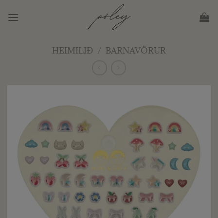
Skip
to
content
HEIMILIÐ
/
BARNAVÖRUR