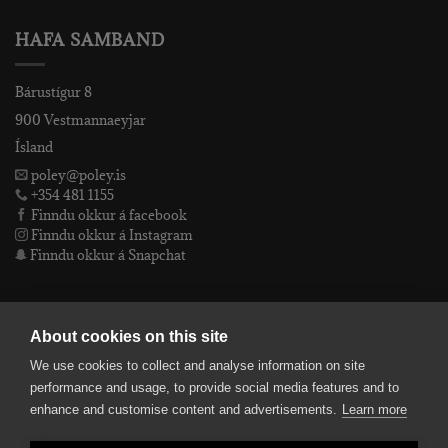
HAFA SAMBAND
Bárustígur 8
900 Vestmannaeyjar
Ísland
poley@poley.is
+354 481 1155
Finndu okkur á facebook
Finndu okkur á Instagram
Finndu okkur á Snapchat
PÓLEY EHF
About cookies on this site
We use cookies to collect and analyse information on site
Póley ehf
performance and usage, to provide social media features and to
kt: 4905072480
enhance and customise content and advertisements.
Learn more
VSKnr: 94312