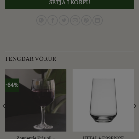
SETJA Í KÖRFU
TENGDAR VÖRUR
-64%
Zawiercie Kristall –
IITTALA ESSENCE