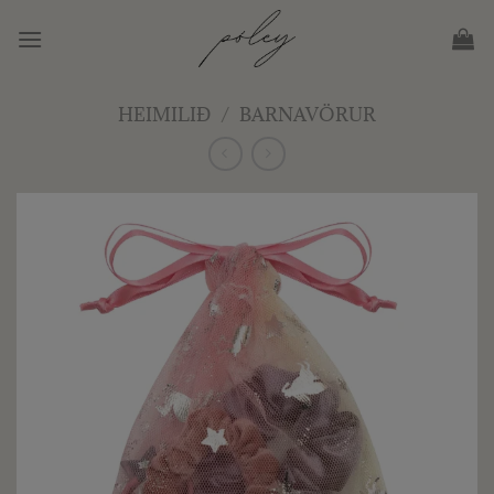
Skip
to
content
HEIMILIÐ
/
BARNAVÖRUR