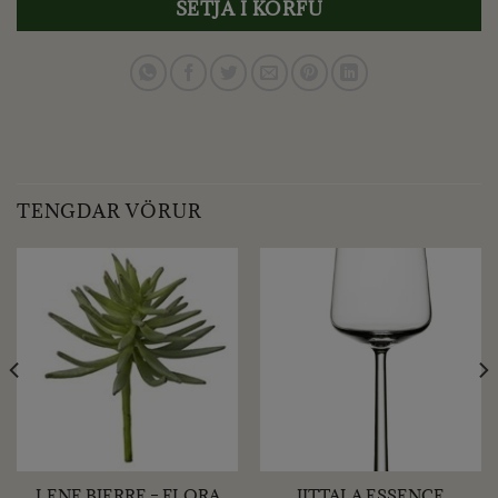
SETJA Í KÖRFU
TENGDAR VÖRUR
LENE BJERRE – FLORA
IITTALA ESSENCE