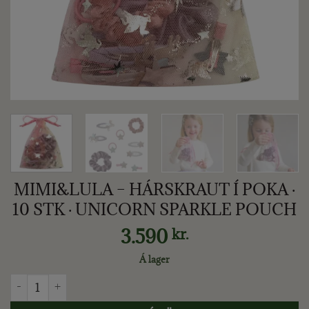
MIMI&LULA – HÁRSKRAUT Í POKA ·
10 STK · UNICORN SPARKLE POUCH
3.590
kr.
Á lager
MIMI&LULA - HÁRSKRAUT Í POKA · 10 STK · UNICORN SPAR