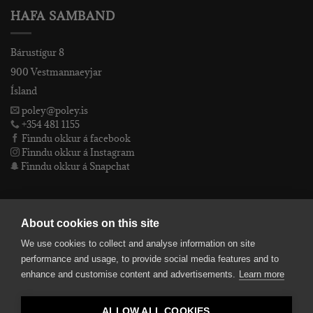
HAFA SAMBAND
Bárustígur 8
900 Vestmannaeyjar
Ísland
poley@poley.is
+354 481 1155
Finndu okkur á facebook
Finndu okkur á Instagram
Finndu okkur á Snapchat
PÓLEY EHF
About cookies on this site
We use cookies to collect and analyse information on site
Póley ehf
performance and usage, to provide social media features and to
kt: 4905072480
enhance and customise content and advertisements.
Learn more
VSKnr: 94312
Skilmálar
ALLOW ALL COOKIES