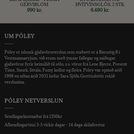
GERVIBLÓM
HVÍTVÍNSGLÖS, 2 STK
t
990
kr.
6.490
kr.
UM PÓLEY
Póley er íslensk gjafavöruverslun sem staðsett er á Bárustíg 8 í
Vestmannaeyjum. við erum með ýmsar fallegar og sniðugar
gjafavörur fyrir heimilið til sölu, s.s. vörur frá Lene Bjerre, Present
Time, Snurk, Iittala, Fuzzy kollur og fleira. Póley var opnuð árið
1998 en síðan árið 2021 hefur Sara Sjöfn Grettisdóttir rekið
verslunina.
PÓLEY NETVERSLUN
Sendingarkostnaður frá 1350kr
Afhendingartími 3-5 virkir dagar - 14 daga skilafrestur