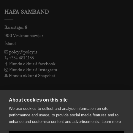
HAFA SAMBAND
Bárustígur 8
900 Vestmannaeyjar
Ísland
poley@poley.is
+354 481 1155
Finndu okkur á facebook
Finndu okkur á Instagram
Finndu okkur á Snapchat
PÓLEY EHF
About cookies on this site
We use cookies to collect and analyse information on site
Póley ehf
performance and usage, to provide social media features and to
kt: 4905072480
enhance and customise content and advertisements.
Learn more
VSKnr: 94312