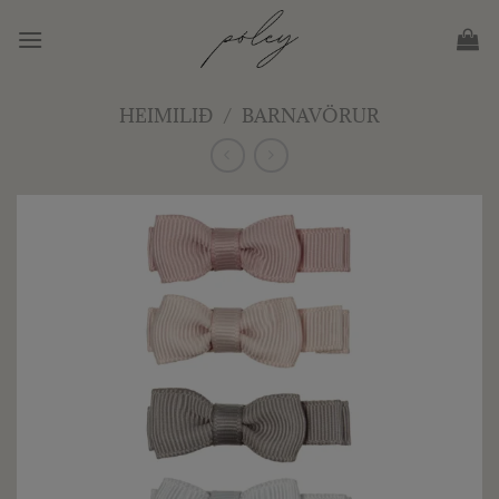
Skip
to
content
HEIMILIÐ
/
BARNAVÖRUR