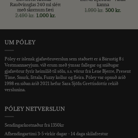
Rauðvínsglas 240 ml slétt
kanna
með skornum fæti
Original
Current
1.990
kr.
500
kr.
price
price
Original
Current
2.490
kr.
1.000
kr.
was:
is:
price
price
1.990 kr..
500 kr..
was:
is:
2.490 kr..
1.000 kr..
UM PÓLEY
Póley er íslensk gjafavöruverslun sem staðsett er á Bárustíg 8 í
Vestmannaeyjum. við erum með ýmsar fallegar og sniðugar
gjafavörur fyrir heimilið til sölu, s.s. vörur frá Lene Bjerre, Present
Time, Snurk, Iittala, Fuzzy kollur og fleira. Póley var opnuð árið
1998 en síðan árið 2021 hefur Sara Sjöfn Grettisdóttir rekið
verslunina.
PÓLEY NETVERSLUN
Sendingarkostnaður frá 1350kr
Afhendingartími 3-5 virkir dagar - 14 daga skilafrestur