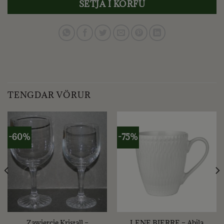
SETJA Í KÖRFU
TENGDAR VÖRUR
-60%
-75%
Zawiercie Kristall –
LENE BJERRE – Abila