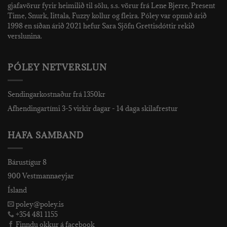
gjafavörur fyrir heimilið til sölu, s.s. vörur frá Lene Bjerre, Present
Time, Snurk, Iittala, Fuzzy kollur og fleira. Póley var opnuð árið
1998 en síðan árið 2021 hefur Sara Sjöfn Grettisdóttir rekið
verslunina.
PÓLEY NETVERSLUN
Sendingarkostnaður frá 1350kr
Afhendingartími 3-5 virkir dagar - 14 daga skilafrestur
HAFA SAMBAND
Bárustígur 8
900 Vestmannaeyjar
Ísland
poley@poley.is
+354 481 1155
Finndu okkur á facebook