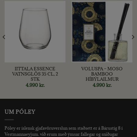
IITTALA ESSENCE
VOLUSPA – MOSO
VATNSGLÖS 35 CL, 2
BAMBOO
STK
HÍBÝLAILMUR
4.990
kr.
4.990
kr.
UM PÓLEY
Póley er íslensk gjafavöruverslun sem staðsett er á Bárustíg 8 í
Vestmannaeyjum. við erum með ýmsar fallegar og sniðugar