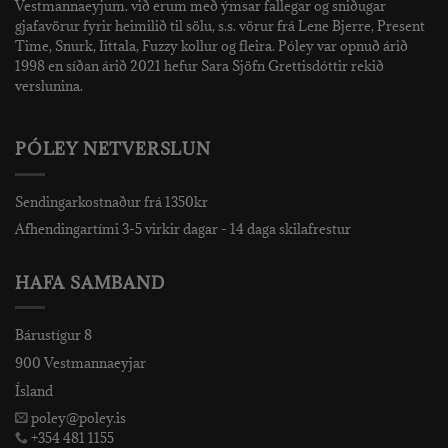
Vestmannaeyjum. við erum með ýmsar fallegar og sniðugar
gjafavörur fyrir heimilið til sölu, s.s. vörur frá Lene Bjerre, Present
Time, Snurk, Iittala, Fuzzy kollur og fleira. Póley var opnuð árið
1998 en síðan árið 2021 hefur Sara Sjöfn Grettisdóttir rekið
verslunina.
PÓLEY NETVERSLUN
Sendingarkostnaður frá 1350kr
Afhendingartími 3-5 virkir dagar - 14 daga skilafrestur
HAFA SAMBAND
Bárustígur 8
900 Vestmannaeyjar
Ísland
poley@poley.is
+354 481 1155