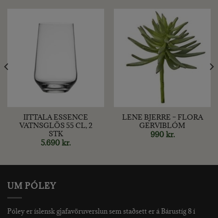
IITTALA ESSENCE
LENE BJERRE – FLORA
VATNSGLÖS 55 CL, 2
GERVIBLÓM
STK
t
990
kr.
5.690
kr.
UM PÓLEY
Póley er íslensk gjafavöruverslun sem staðsett er á Bárustíg 8 í