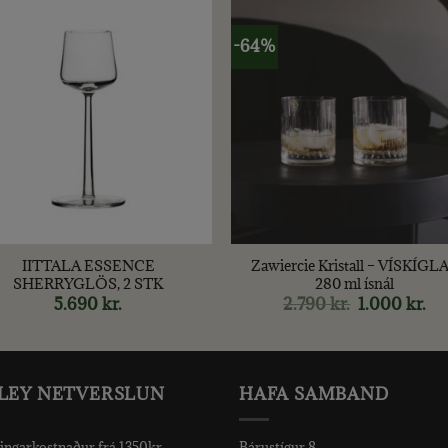
-64%
+
IITTALA ESSENCE
Zawiercie Kristall – VÍSKÍGL
SHERRYGLÖS, 2 STK
280 ml ísnál
5.690
kr.
2.790
kr.
Original
1.000
kr.
Cur
price
pri
was:
is:
2.790 kr..
1.0
LEY NETVERSLUN
HAFA SAMBAND
ingarkostnaður frá 1350kr
Bárustígur 8