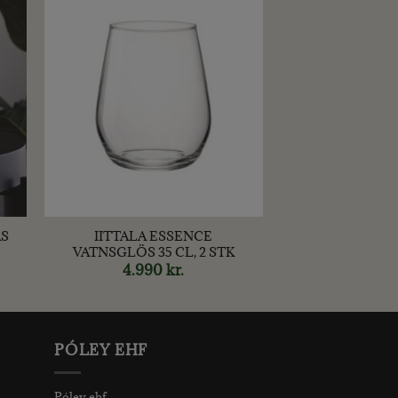
+
AS
IITTALA ESSENCE
VATNSGLÖS 35 CL, 2 STK
rent
4.990
kr.
ce
00 kr..
PÓLEY EHF
Póley ehf