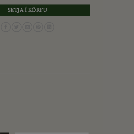
SETJA Í KÖRFU