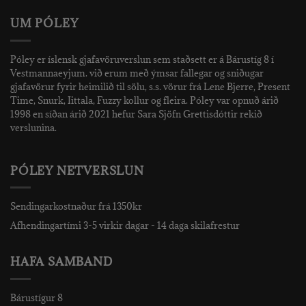
UM PÓLEY
Póley er íslensk gjafavöruverslun sem staðsett er á Bárustíg 8 í
Vestmannaeyjum. við erum með ýmsar fallegar og sniðugar
gjafavörur fyrir heimilið til sölu, s.s. vörur frá Lene Bjerre, Present
Time, Snurk, Iittala, Fuzzy kollur og fleira. Póley var opnuð árið
1998 en síðan árið 2021 hefur Sara Sjöfn Grettisdóttir rekið
verslunina.
PÓLEY NETVERSLUN
Sendingarkostnaður frá 1350kr
Afhendingartími 3-5 virkir dagar - 14 daga skilafrestur
HAFA SAMBAND
Bárustígur 8