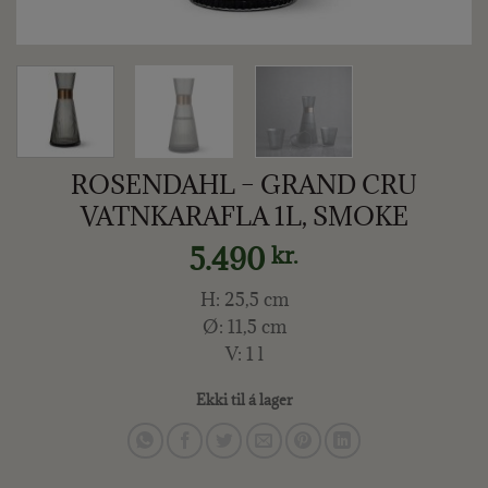
ROSENDAHL – GRAND CRU
VATNKARAFLA 1L, SMOKE
5.490
kr.
H: 25,5 cm
Ø: 11,5 cm
V: 1 l
Ekki til á lager