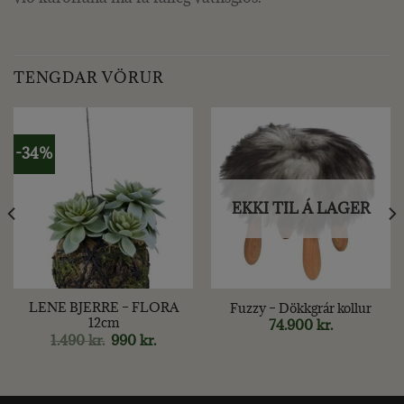
TENGDAR VÖRUR
-34%
EKKI TIL Á LAGER
LENE BJERRE – FLORA
Fuzzy – Dökkgrár kollur
12cm
74.900
kr.
Original
Current
1.490
kr.
990
kr.
price
price
was:
is:
1.490 kr..
990 kr..