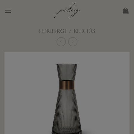
Skip
to
content
HERBERGI
/
ELDHÚS