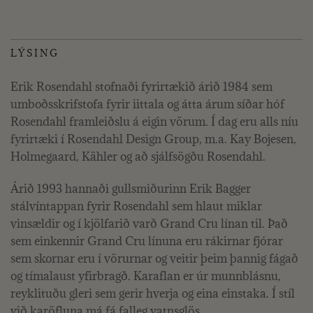
LÝSING
Erik Rosendahl stofnaði fyrirtækið árið 1984 sem
umboðsskrifstofa fyrir iittala og átta árum síðar hóf
Rosendahl framleiðslu á eigin vörum. Í dag eru alls níu
fyrirtæki í Rosendahl Design Group, m.a. Kay Bojesen,
Holmegaard, Kähler og að sjálfsögðu Rosendahl.
Árið 1993 hannaði gullsmiðurinn Erik Bagger
stálvíntappan fyrir Rosendahl sem hlaut miklar
vinsældir og í kjölfarið varð Grand Cru línan til. Það
sem einkennir Grand Cru línuna eru rákirnar fjórar
sem skornar eru í vörurnar og veitir þeim þannig fágað
og tímalaust yfirbragð. Karaflan er úr munnblásnu,
reyklituðu gleri sem gerir hverja og eina einstaka. Í stíl
við karöfluna má fá falleg vatnsglös.