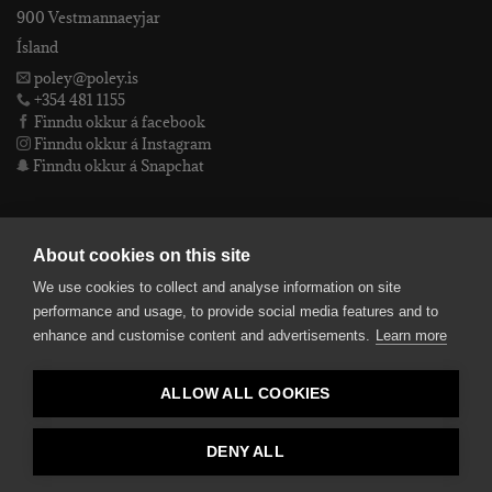
900 Vestmannaeyjar
Ísland
poley@poley.is
+354 481 1155
Finndu okkur á facebook
Finndu okkur á Instagram
Finndu okkur á Snapchat
PÓLEY EHF
About cookies on this site
We use cookies to collect and analyse information on site
Póley ehf
performance and usage, to provide social media features and to
kt: 4905072480
enhance and customise content and advertisements.
Learn more
VSKnr: 94312
Skilmálar
ALLOW ALL COOKIES
smelltu hér fyrir Lógóið okkar í fullri upplausn
Bankaupplýsingar
reikningsnúmer: 582-26-5848
DENY ALL
kennitala: 490507-2480.