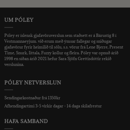
2.790 kr..
1.000 kr..
1.990 kr..
500 kr..
UM PÓLEY
Póley er íslensk gjafavöruverslun sem staðsett er á Bárustíg 8 í
Vestmannaeyjum. við erum með ýmsar fallegar og sniðugar
gjafavörur fyrir heimilið til sölu, s.s. vörur frá Lene Bjerre, Present
Time, Snurk, Iittala, Fuzzy kollur og fleira. Póley var opnuð árið
1998 en síðan árið 2021 hefur Sara Sjöfn Grettisdóttir rekið
verslunina.
PÓLEY NETVERSLUN
Sendingarkostnaður frá 1350kr
Afhendingartími 3-5 virkir dagar - 14 daga skilafrestur
HAFA SAMBAND