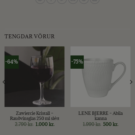
TENGDAR VÖRUR
-64%
-75%
Zawiercie Kristall –
LENE BJERRE – Abila
Rauðvínsglas 250 ml slétt
kanna
Original
Current
Original
Current
2.790
kr.
1.000
kr.
1.990
kr.
500
kr.
price
price
price
price
was:
is:
was:
is: