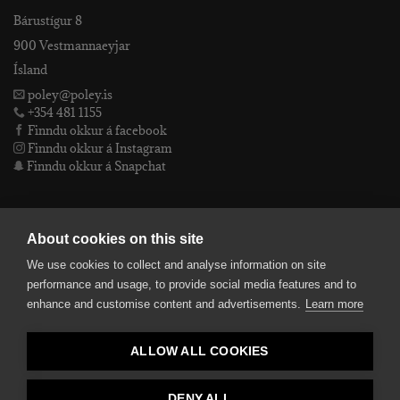
Bárustígur 8
900 Vestmannaeyjar
Ísland
poley@poley.is
+354 481 1155
Finndu okkur á facebook
Finndu okkur á Instagram
Finndu okkur á Snapchat
PÓLEY EHF
About cookies on this site
We use cookies to collect and analyse information on site
Póley ehf
performance and usage, to provide social media features and to
kt: 4905072480
enhance and customise content and advertisements.
Learn more
VSKnr: 94312
Skilmálar
ALLOW ALL COOKIES
smelltu hér fyrir Lógóið okkar í fullri upplausn
Bankaupplýsingar
reikningsnúmer: 582-26-5848
DENY ALL