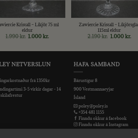
+
wiercie Kristall – Líkjör 75 ml
Zawiercie Kristall – Líkjörsgla
eldur
115ml eldur
1.990
kr.
Original
1.000
kr.
Current
2.190
kr.
Original
1.000
kr.
Cur
price
price
price
pri
was:
is:
was:
is:
1.990 kr..
1.000 kr..
2.190 kr..
1.00
LEY NETVERSLUN
HAFA SAMBAND
ingarkostnaður frá 1350kr
Bárustígur 8
dingartími 3-5 virkir dagar - 14
900 Vestmannaeyjar
skilafrestur
Ísland
poley@poley.is
+354 481 1155
Finndu okkur á facebook
Finndu okkur á Instagram
Finndu okkur á Snapchat