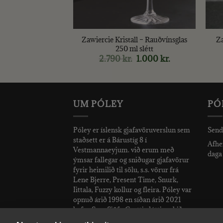
+
+
tall – Viskíglas
Zawiercie Kristall – Rauðvínsglas
Za
l eldur
250 ml slétt
.
Original
1.000
kr.
Current
2.790
kr.
Original
1.000
kr.
Current
price
price
price
price
was:
is:
was:
is:
2.490 kr..
1.000 kr..
2.790 kr..
1.000 kr..
UM PÓLEY
PÓ
Póley er íslensk gjafavöruverslun sem
Send
staðsett er á Bárustíg 8 í
Afhen
Vestmannaeyjum. við erum með
daga 
ýmsar fallegar og sniðugar gjafavörur
fyrir heimilið til sölu, s.s. vörur frá
Lene Bjerre, Present Time, Snurk,
Iittala, Fuzzy kollur og fleira. Póley var
opnuð árið 1998 en síðan árið 2021
hefur Sara Sjöfn Grettisdóttir rekið
verslunina.