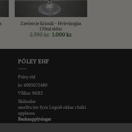
+
s
Zawiercie Kristall – Hvítvínsglas
170ml eldur
rent
2.590
kr.
Original
1.000
kr.
Current
ce
price
price
was:
is:
0 kr..
2.590 kr..
1.000 kr..
PÓLEY EHF
Póley ehf
kt: 4905072480
VSKnr: 94312
Skilmálar
smelltu hér fyrir Lógóið okkar í fullri
upplausn
Bankaupplýsingar
reikningsnúmer: 582-26-5848
kennitala: 490507-2480.