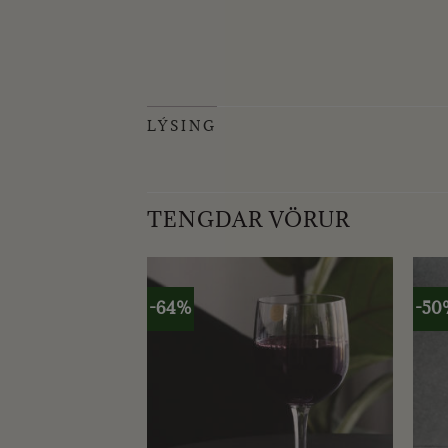
LÝSING
TENGDAR VÖRUR
-64%
-50