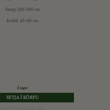
Sæng: 140×100 cm
Koddi: 45×40 cm
Á lager
SETJA Í KÖRFU