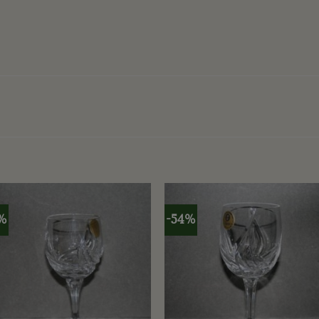
%
-54%