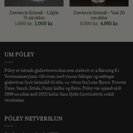
Zawiercie Kristall – Líkjör
Zawiercie Kristall – Vasi 20
75 ml eldur
cm eldur
Original
Current
Original
Curren
1.990
kr.
1.000
kr.
9.990
kr.
4.995
kr.
price
price
price
price
was:
is:
was:
is:
1.990 kr..
1.000 kr..
9.990 kr..
4.995 kr
UM PÓLEY
Póley er íslensk gjafavöruverslun sem staðsett er á Bárustíg 8 í
Vestmannaeyjum. við erum með ýmsar fallegar og sniðugar
gjafavörur fyrir heimilið til sölu, s.s. vörur frá Lene Bjerre, Present
Time, Snurk, Iittala, Fuzzy kollur og fleira. Póley var opnuð árið
1998 en síðan árið 2021 hefur Sara Sjöfn Grettisdóttir rekið
verslunina.
PÓLEY NETVERSLUN