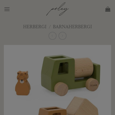
Skip
to
content
HERBERGI
/
BARNAHERBERGI