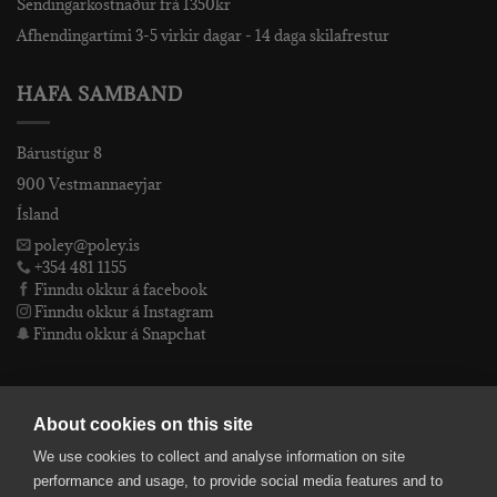
Sendingarkostnaður frá 1350kr
Afhendingartími 3-5 virkir dagar - 14 daga skilafrestur
HAFA SAMBAND
Bárustígur 8
900 Vestmannaeyjar
Ísland
poley@poley.is
+354 481 1155
Finndu okkur á facebook
Finndu okkur á Instagram
Finndu okkur á Snapchat
PÓLEY EHF
About cookies on this site
We use cookies to collect and analyse information on site
Póley ehf
performance and usage, to provide social media features and to
kt: 4905072480