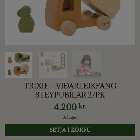
TRIXIE – VIÐARLEIKFANG
STEYPUBÍLAR 2/PK
4.200
kr.
Á lager
SETJA Í KÖRFU