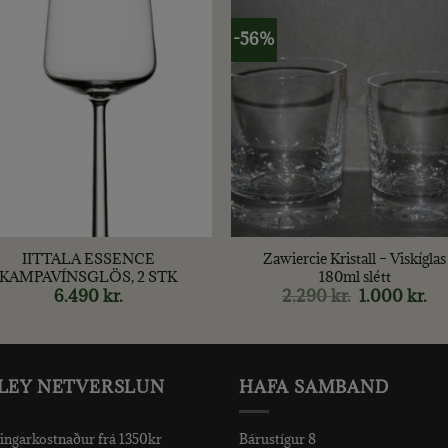
-56%
+
IITTALA ESSENCE
Zawiercie Kristall – Viskíglas
KAMPAVÍNSGLÖS, 2 STK
180ml slétt
6.490
kr.
2.290
kr.
Original
1.000
kr.
Cu
price
pri
was:
is:
2.290 kr..
1.0
LEY NETVERSLUN
HAFA SAMBAND
ingarkostnaður frá 1350kr
Bárustígur 8