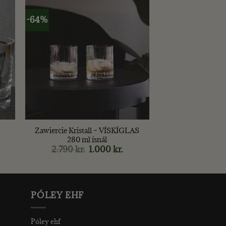
-64%
+
Zawiercie Kristall – VÍSKÍGLAS
280 ml ísnál
rrent
2.790
kr.
Original
1.000
kr.
Current
ce
price
price
was:
is:
00 kr..
2.790 kr..
1.000 kr..
PÓLEY EHF
Póley ehf