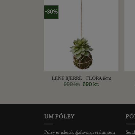
-30%
+
+
 ESSENCE
LENE BJERRE – FLORA 9cm
LÖS, 2 STK
990
kr.
Original
690
kr.
Current
price
price
90
kr.
was:
is:
990 kr..
690 kr..
UM PÓLEY
PÓ
Póley er íslensk gjafavöruverslun sem
Send