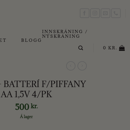
INNSKRÁNING /
NÝSKRÁNING
ET
BLOGG
0
KR.
– BATTERÍ F/PIFFANY
AA 1,5V 4/PK
500
kr.
Á lager
 F/PIFFANY AA 1,5V 4/PK quantity