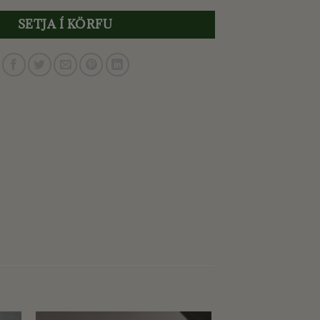
SETJA Í KÖRFU