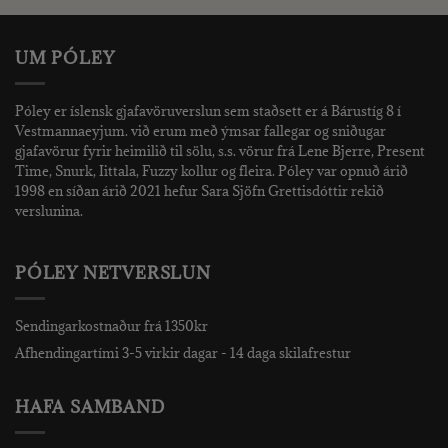
UM PÓLEY
Póley er íslensk gjafavöruverslun sem staðsett er á Bárustíg 8 í
Vestmannaeyjum. við erum með ýmsar fallegar og sniðugar
gjafavörur fyrir heimilið til sölu, s.s. vörur frá Lene Bjerre, Present
Time, Snurk, Iittala, Fuzzy kollur og fleira. Póley var opnuð árið
1998 en síðan árið 2021 hefur Sara Sjöfn Grettisdóttir rekið
verslunina.
PÓLEY NETVERSLUN
Sendingarkostnaður frá 1350kr
Afhendingartími 3-5 virkir dagar - 14 daga skilafrestur
HAFA SAMBAND