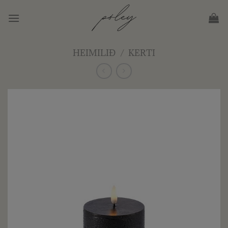
Skip
to
content
HEIMILIÐ
/
KERTI