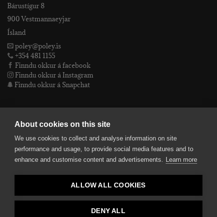
Bárustígur 8
900 Vestmannaeyjar
Ísland
poley@poley.is
+354 481 1155
Finndu okkur á facebook
Finndu okkur á Instagram
Finndu okkur á Snapchat
PÓLEY EHF
About cookies on this site
We use cookies to collect and analyse information on site
Póley ehf
performance and usage, to provide social media features and to
kt: 4905072480
enhance and customise content and advertisements.
Learn more
VSKnr: 94312
Skilmálar
ALLOW ALL COOKIES
smelltu hér fyrir Lógóið okkar í fullri upplausn
Bankaupplýsingar
reikningsnúmer: 582-26-5848
DENY ALL