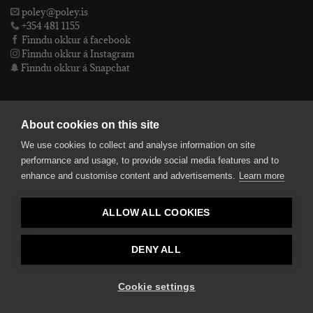
poley@poley.is
+354 481 1155
Finndu okkur á facebook
Finndu okkur á Instagram
Finndu okkur á Snapchat
PÓLEY EHF
About cookies on this site
We use cookies to collect and analyse information on site
Póley ehf
performance and usage, to provide social media features and to
kt: 4905072480
enhance and customise content and advertisements.
Learn more
VSKnr: 94312
Skilmálar
ALLOW ALL COOKIES
smelltu hér fyrir Lógóið okkar í fullri upplausn
Bankaupplýsingar
reikningsnúmer: 582-26-5848
DENY ALL
kennitala: 490507-2480.
Cookie settings
Copyright 2026 ©
Poley