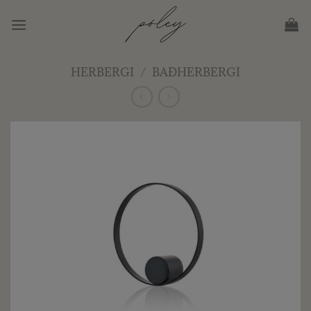
Skip
to
content
HERBERGI
/
BAÐHERBERGI