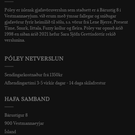
Póley er íslensk gjafavöruverslun sem staðsett er á Bárustíg 8 í
Vestmannaeyjum. við erum með ýmsar fallegar og sniðugar
gjafavörur fyrir heimilið til sölu, s.s. vörur frá Lene Bjerre, Present
Time, Snurk, Iittala, Fuzzy kollur og fleira. Póley var opnuð árið
1998 en síðan árið 2021 hefur Sara Sjöfn Grettisdóttir rekið
verslunina.
PÓLEY NETVERSLUN
Sendingarkostnaður frá 1350kr
Afhendingartími 3-5 virkir dagar - 14 daga skilafrestur
HAFA SAMBAND
Bárustígur 8
900 Vestmannaeyjar
Ísland