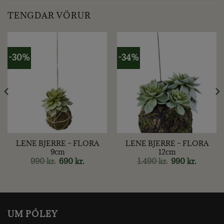
TENGDAR VÖRUR
-30%
-34%
LENE BJERRE – FLORA
LENE BJERRE – FLORA
9cm
12cm
nt
Original
Current
Original
Current
990
kr.
690
kr.
1.490
kr.
990
kr.
price
price
price
price
was:
is:
was:
is:
kr..
990 kr..
690 kr..
1.490 kr..
990 kr..
UM PÓLEY