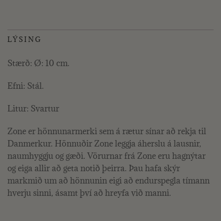
LÝSING
Stærð: Ø: 10 cm.
Efni: Stál.
Litur: Svartur
Zone er hönnunarmerki sem á rætur sínar að rekja til
Danmerkur. Hönnuðir Zone leggja áherslu á lausnir,
naumhyggju og gæði. Vörurnar frá Zone eru hagnýtar
og eiga allir að geta notið þeirra. Þau hafa skýr
markmið um að hönnunin eigi að endurspegla tímann
hverju sinni, ásamt því að hreyfa við manni.