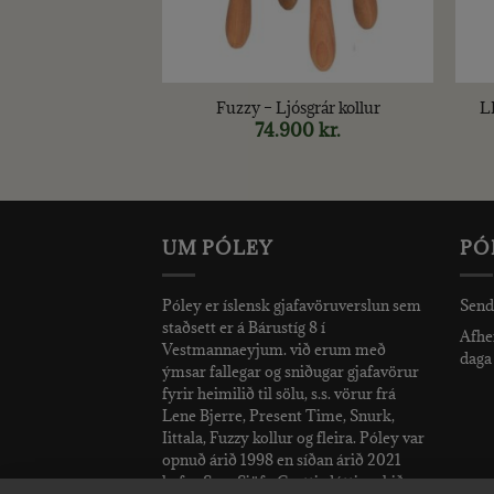
+
+
MOSO BAMBOO
Fuzzy – Ljósgrár kollur
L
AILMUR
74.900
kr.
90
kr.
UM PÓLEY
PÓ
Póley er íslensk gjafavöruverslun sem
Send
staðsett er á Bárustíg 8 í
Afhen
Vestmannaeyjum. við erum með
daga 
ýmsar fallegar og sniðugar gjafavörur
fyrir heimilið til sölu, s.s. vörur frá
Lene Bjerre, Present Time, Snurk,
Iittala, Fuzzy kollur og fleira. Póley var
opnuð árið 1998 en síðan árið 2021
hefur Sara Sjöfn Grettisdóttir rekið