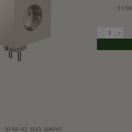
– 2 USB 
AVOLT - SQUARE 
R
0V – 50/60 HZ, MAX 3680W)