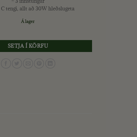
– 3 innstungur
C tengi, allt að 30W hleðslugeta
Á lager
2 (USB C) – BEIGE quantity
SETJA Í KÖRFU