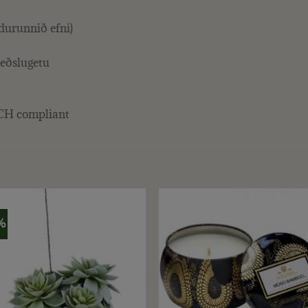
durunnið efni)
eðslugetu
CH compliant
%