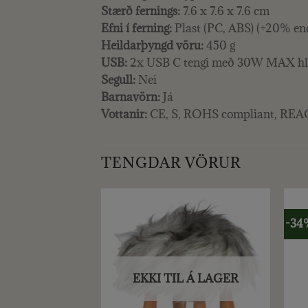
Stærð fernings:
7.6 x 7.6 x 7.6 cm
Efni í ferning:
Plast (PC, ABS) (+20% en
Heildarþyngd vöru:
450 g
USB:
2x USB C tengi með 30W MAX hl
Segull:
Nei
Barnavörn:
Já
Vottanir:
CE, S, ROHS compliant, REA
TENGDAR VÖRUR
-34
EKKI TIL Á LAGER