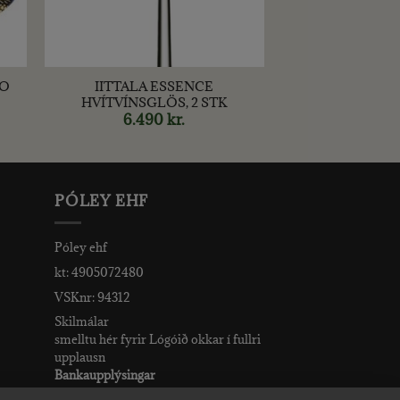
+
OO
IITTALA ESSENCE
HVÍTVÍNSGLÖS, 2 STK
6.490
kr.
PÓLEY EHF
Póley ehf
kt: 4905072480
VSKnr: 94312
Skilmálar
smelltu hér fyrir Lógóið okkar í fullri
upplausn
Bankaupplýsingar
reikningsnúmer: 582-26-5848