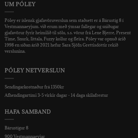
UM PÓLEY
Póley er íslensk gjafavöruverslun sem staðsett er á Bárustíg 8 í
Vestmannaeyjum. við erum með ýmsar fallegar og sniðugar
gjafavörur fyrir heimilið til sölu, s.s. vörur frá Lene Bjerre, Present
Time, Snurk, Iittala, Fuzzy kollur og fleira. Póley var opnuð árið
1998 en síðan árið 2021 hefur Sara Sjöfn Grettisdóttir rekið
verslunina.
PÓLEY NETVERSLUN
Sendingarkostnaður frá 1350kr
Afhendingartími 3-5 virkir dagar - 14 daga skilafrestur
HAFA SAMBAND
Bárustígur 8
900 Vestmannaeyjar