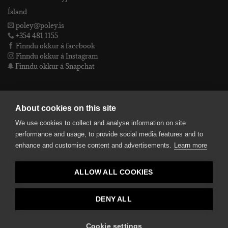
Ísland
poley@poley.is
+354 481 1155
Finndu okkur á facebook
Finndu okkur á Instagram
Finndu okkur á Snapchat
PÓLEY EHF
About cookies on this site
We use cookies to collect and analyse information on site
Póley ehf
performance and usage, to provide social media features and to
kt: 4905072480
enhance and customise content and advertisements.
Learn more
VSKnr: 94312
Skilmálar
ALLOW ALL COOKIES
smelltu hér fyrir Lógóið okkar í fullri upplausn
Bankaupplýsingar
reikningsnúmer: 582-26-5848
DENY ALL
kennitala: 490507-2480.
Cookie settings