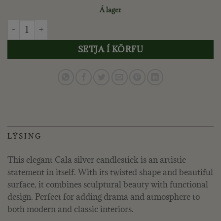
Á lager
LENE BJERRE - CALA KERTASTJAKI H42 CM. SILFUR quantity
SETJA Í KÖRFU
LÝSING
This elegant Cala silver candlestick is an artistic
statement in itself. With its twisted shape and beautiful
surface, it combines sculptural beauty with functional
design. Perfect for adding drama and atmosphere to
both modern and classic interiors.