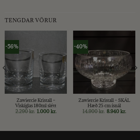
TENGDAR VÖRUR
-56%
-40%
Zawiercie Kristall –
Zawiercie Kristall – SKÁL
Viskíglas 180ml slétt
Hæð 25 cm ísnál
Original
Current
Original
Curren
2.290
kr.
1.000
kr.
14.900
kr.
8.940
kr.
price
price
price
price
was:
is:
was:
is:
2.290 kr..
1.000 kr..
14.900 kr..
8.940 k