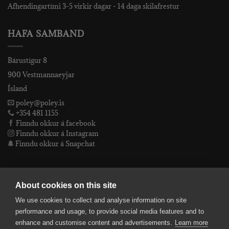
Afhendingartími 3-5 virkir dagar - 14 daga skilafrestur
HAFA SAMBAND
Bárustígur 8
900 Vestmannaeyjar
Ísland
poley@poley.is
+354 481 1155
Finndu okkur á facebook
Finndu okkur á Instagram
Finndu okkur á Snapchat
PÓLEY EHF
About cookies on this site
We use cookies to collect and analyse information on site
Póley ehf
performance and usage, to provide social media features and to
kt: 4905072480
enhance and customise content and advertisements.
Learn more