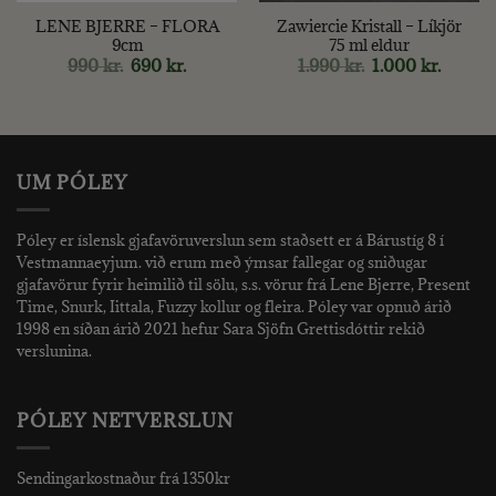
LENE BJERRE – FLORA
Zawiercie Kristall – Líkjör
9cm
75 ml eldur
Original
Current
Original
Curren
990
kr.
690
kr.
1.990
kr.
1.000
kr.
price
price
price
price
was:
is:
was:
is:
990 kr..
690 kr..
1.990 kr..
1.000 kr
UM PÓLEY
Póley er íslensk gjafavöruverslun sem staðsett er á Bárustíg 8 í
Vestmannaeyjum. við erum með ýmsar fallegar og sniðugar
gjafavörur fyrir heimilið til sölu, s.s. vörur frá Lene Bjerre, Present
Time, Snurk, Iittala, Fuzzy kollur og fleira. Póley var opnuð árið
1998 en síðan árið 2021 hefur Sara Sjöfn Grettisdóttir rekið
verslunina.
PÓLEY NETVERSLUN
Sendingarkostnaður frá 1350kr