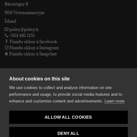
Bárustígur 8
900 Vestmannaeyjar
Ísland
poley@poley.is
+354 481 1155
Finndu okkur á facebook
Finndu okkur á Instagram
Finndu okkur á Snapchat
PÓLEY EHF
About cookies on this site
We use cookies to collect and analyse information on site
Póley ehf
performance and usage, to provide social media features and to
kt: 4905072480
enhance and customise content and advertisements.
Learn more
VSKnr: 94312
Skilmálar
ALLOW ALL COOKIES
smelltu hér fyrir Lógóið okkar í fullri upplausn
Bankaupplýsingar
reikningsnúmer: 582-26-5848
DENY ALL