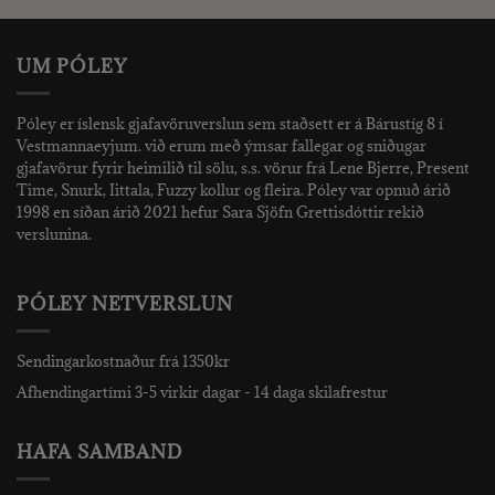
2.490 kr..
1.000 kr
UM PÓLEY
Póley er íslensk gjafavöruverslun sem staðsett er á Bárustíg 8 í
Vestmannaeyjum. við erum með ýmsar fallegar og sniðugar
gjafavörur fyrir heimilið til sölu, s.s. vörur frá Lene Bjerre, Present
Time, Snurk, Iittala, Fuzzy kollur og fleira. Póley var opnuð árið
1998 en síðan árið 2021 hefur Sara Sjöfn Grettisdóttir rekið
verslunina.
PÓLEY NETVERSLUN
Sendingarkostnaður frá 1350kr
Afhendingartími 3-5 virkir dagar - 14 daga skilafrestur
HAFA SAMBAND