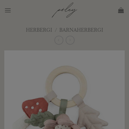
Skip
to
content
HERBERGI
/
BARNAHERBERGI