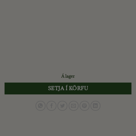
Á lager
SETJA Í KÖRFU