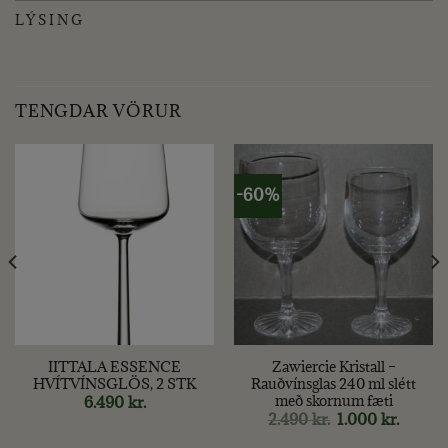
LÝSING
TENGDAR VÖRUR
-60%
IITTALA ESSENCE
Zawiercie Kristall –
HVÍTVÍNSGLÖS, 2 STK
Rauðvínsglas 240 ml slétt
með skornum fæti
6.490
kr.
Original
Curren
2.490
kr.
1.000
kr.
price
price
was:
is: