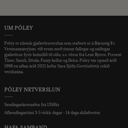
price
price
was:
is:
kr..
990 kr..
690 kr..
UM PÓLEY
Póley er íslensk gjafavöruverslun sem staðsett er á Bárustíg 8 í
Vestmannaeyjum. við erum með ýmsar fallegar og sniðugar
gjafavörur fyrir heimilið til sölu, s.s. vörur frá Lene Bjerre, Present
Time, Snurk, Iittala, Fuzzy kollur og fleira. Póley var opnuð árið
1998 en síðan árið 2021 hefur Sara Sjöfn Grettisdóttir rekið
verslunina.
PÓLEY NETVERSLUN
Sendingarkostnaður frá 1350kr
Afhendingartími 3-5 virkir dagar - 14 daga skilafrestur
HAFA SAMBAND