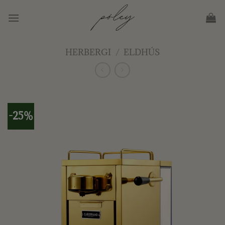
Skip
to
content
HERBERGI
/
ELDHÚS
-25%