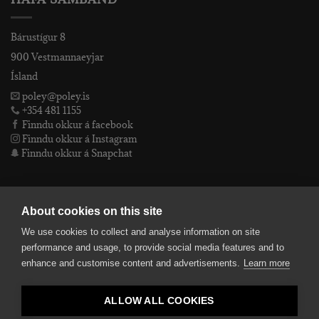
Bárustígur 8
900 Vestmannaeyjar
Ísland
poley@poley.is
+354 481 1155
Finndu okkur á facebook
Finndu okkur á Instagram
Finndu okkur á Snapchat
PÓLEY EHF
About cookies on this site
We use cookies to collect and analyse information on site
Póley ehf
performance and usage, to provide social media features and to
kt: 4905072480
enhance and customise content and advertisements.
Learn more
VSKnr: 94312
Skilmálar
ALLOW ALL COOKIES
smelltu hér fyrir Lógóið okkar í fullri upplausn