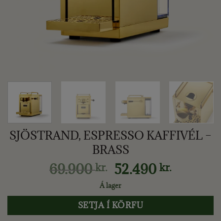
SJÖSTRAND, ESPRESSO KAFFIVÉL –
BRASS
Original
Current
69.900
52.490
kr.
kr.
price
price
Á lager
was:
is:
69.900 kr..
52.490 kr
SETJA Í KÖRFU