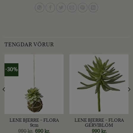
TENGDAR VÖRUR
-30%
LENE BJERRE – FLORA
LENE BJERRE – FLORA
9cm
GERVIBLÓM
nt
Original
Current
990
kr.
690
kr.
990
kr.